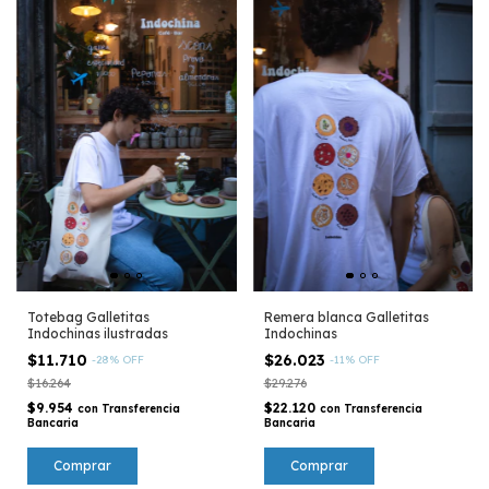
Remera blanca Galletitas
Totebag Galletitas
Indochinas
Indochinas ilustradas
$26.023
$11.710
-
11
%
OFF
-
28
%
OFF
$29.276
$16.264
$22.120
$9.954
con
Transferencia
con
Transferencia
Bancaria
Bancaria
Comprar