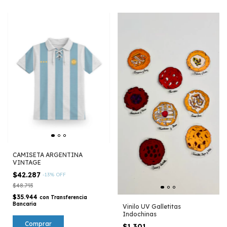
CAMISETA ARGENTINA
VINTAGE
$42.287
-
13
%
OFF
$48.793
$35.944
con
Transferencia
Bancaria
Vinilo UV Galletitas
Indochinas
Comprar
$1.301