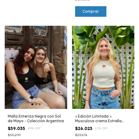
Malla Enteriza Negra con Sol
< Edición Limitada >
de Mayo - Colección Argentina
Musculosa crema Estrella
Culona - Mar Argentino
$39.035
$26.023
-
29
%
OFF
-
11
%
OFF
$55.299
$29.276