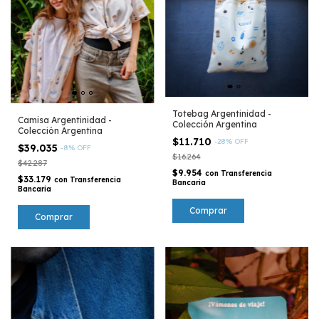
Totebag Argentinidad -
Camisa Argentinidad -
Colección Argentina
Colección Argentina
$11.710
-
28
%
OFF
$39.035
-
8
%
OFF
$16.264
$42.287
$9.954
con
Transferencia
$33.179
con
Transferencia
Bancaria
Bancaria
Comprar