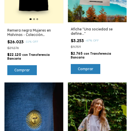
Afiche "Una sociedad se
Remera negra Mujeres en
define..."
Malvinas - Colección
Argentina
$3.253
-
67
%
OFF
$26.023
-
11
%
OFF
$9.759
$29.276
$2.765
con
Transferencia
$22.120
con
Transferencia
Bancaria
Bancaria
Comprar