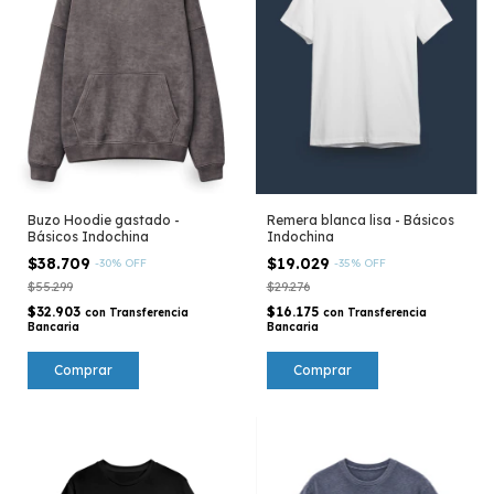
Buzo Hoodie gastado -
Remera blanca lisa - Básicos
Básicos Indochina
Indochina
$38.709
$19.029
-
30
%
OFF
-
35
%
OFF
$55.299
$29.276
$32.903
$16.175
con
Transferencia
con
Transferencia
Bancaria
Bancaria
Comprar
Comprar