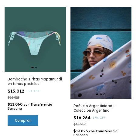
Bombacha Tiritas Mapamundi
en tonos pasteles
$13.012
-
50
%
OFF
$26.023
$11.060
con
Transferencia
Pañuelo Argentinidad -
Bancaria
Colección Argentina
$16.264
-
17
%
OFF
Comprar
$19.517
$13.825
con
Transferencia
Bancaria