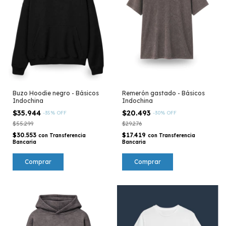
Buzo Hoodie negro - Básicos
Remerón gastado - Básicos
Indochina
Indochina
$35.944
$20.493
-
35
%
OFF
-
30
%
OFF
$55.299
$29.276
$30.553
$17.419
con
Transferencia
con
Transferencia
Bancaria
Bancaria
Comprar