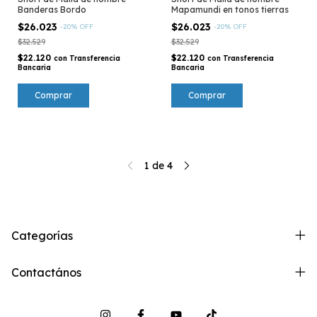
Banderas Bordo
Mapamundi en tonos tierras
$26.023
$26.023
-
20
%
OFF
-
20
%
OFF
$32.529
$32.529
$22.120
$22.120
con
Transferencia
con
Transferencia
Bancaria
Bancaria
Comprar
Comprar
1
de
4
Categorías
Contactános