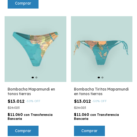
Comprar
Bombacha Mapamundi en
Bombacha Tiritas Mapamundi
tonos tierras
en tonos tierras
$13.012
$13.012
-
50
%
OFF
-
50
%
OFF
$26.023
$26.023
$11.060
$11.060
con
Transferencia
con
Transferencia
Bancaria
Bancaria
Comprar
Comprar