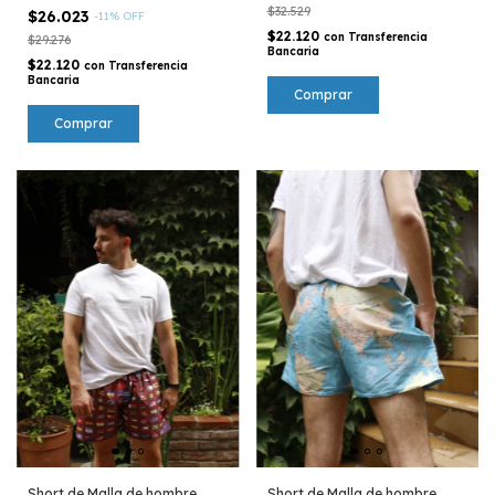
$32.529
$26.023
-
11
%
OFF
$22.120
con
Transferencia
$29.276
Bancaria
$22.120
con
Transferencia
Bancaria
Comprar
Comprar
Short de Malla de hombre
Short de Malla de hombre