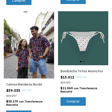
Comprar
Bombacha Tiritas Avioncitos
$13.012
-
50
%
OFF
$26.023
Camisa Banderas Bordo
$11.060
con
Transferencia
$39.035
-
8
%
OFF
Bancaria
$42.287
Comprar
$33.179
con
Transferencia
Bancaria