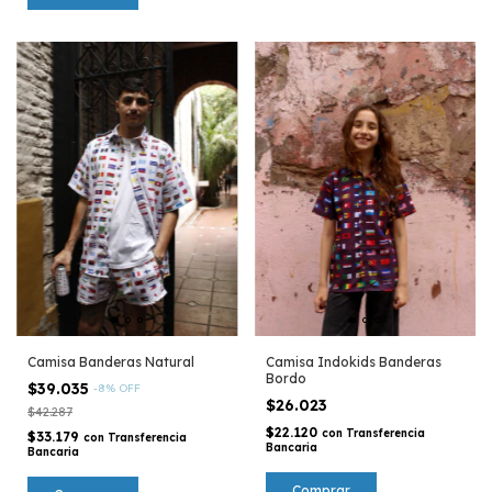
Camisa Banderas Natural
Camisa Indokids Banderas
Bordo
$39.035
-
8
%
OFF
$26.023
$42.287
$22.120
con
Transferencia
$33.179
con
Transferencia
Bancaria
Bancaria
Comprar