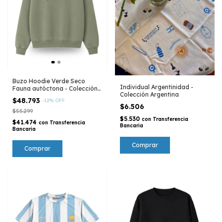
Buzo Hoodie Verde Seco
Individual Argentinidad -
Fauna autóctona - Colección
Colección Argentina
Península Valdés
$48.793
-
12
%
OFF
$6.506
$55.299
$5.530
con
Transferencia
$41.474
con
Transferencia
Bancaria
Bancaria
Comprar