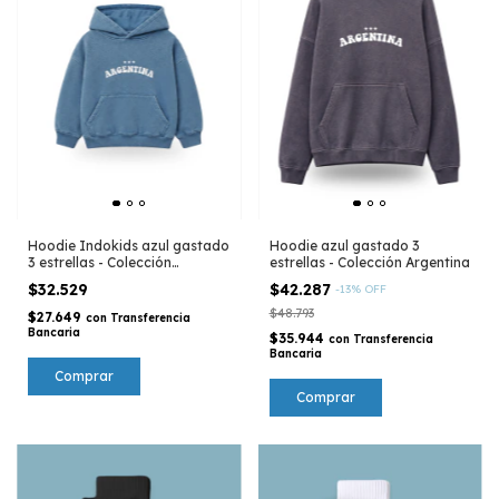
Hoodie Indokids azul gastado
Hoodie azul gastado 3
3 estrellas - Colección
estrellas - Colección Argentina
Argentina
$32.529
$42.287
-
13
%
OFF
$48.793
$27.649
con
Transferencia
Bancaria
$35.944
con
Transferencia
Bancaria
Comprar
Comprar