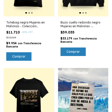
Totebag negra Mujeres en
Buzo cuello redondo negro
Malvinas - Colección
Mujeres en Malvinas -
Argentina
Colección Argentina
$11.710
$39.035
-
28
%
OFF
$16.264
$33.179
con
Transferencia
Bancaria
$9.954
con
Transferencia
Bancaria
Comprar