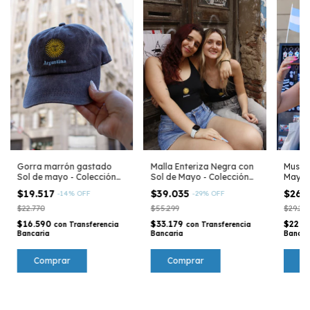
Gorra marrón gastado
Malla Enteriza Negra con
Muscul
Sol de mayo - Colección
Sol de Mayo - Colección
Mayo 
Argentina
Argentina
Argen
$19.517
$39.035
$26.
-
14
%
OFF
-
29
%
OFF
$22.770
$55.299
$29.27
$16.590
$33.179
$22.1
con
Transferencia
con
Transferencia
Bancaria
Bancaria
Bancar
Comprar
C