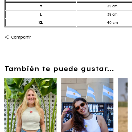
M
35 cm
L
38 cm
XL
40 cm
Compartir
También te puede gustar...