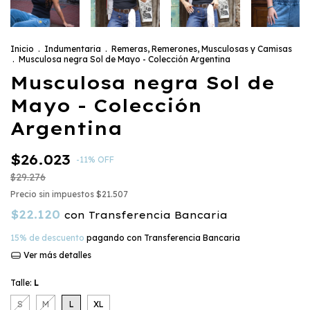
Inicio
.
Indumentaria
.
Remeras, Remerones, Musculosas y Camisas
.
Musculosa negra Sol de Mayo - Colección Argentina
Musculosa negra Sol de
Mayo - Colección
Argentina
$26.023
-
11
%
OFF
$29.276
Precio sin impuestos
$21.507
$22.120
con
Transferencia Bancaria
15% de descuento
pagando con Transferencia Bancaria
Ver más detalles
Talle:
L
S
M
L
XL