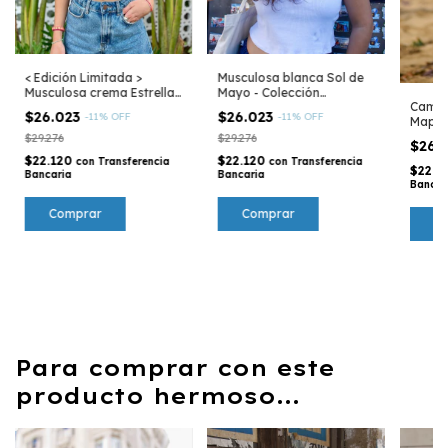
< Edición Limitada >
Musculosa blanca Sol de
Musculosa crema Estrella
Mayo - Colección
Camis
Culona - Mar Argentino
Argentina
$26.023
$26.023
-
11
%
OFF
-
11
%
OFF
Mapam
tierra
$29.276
$29.276
$26.
$22.120
$22.120
con
Transferencia
con
Transferencia
$22.1
Bancaria
Bancaria
Bancar
Comprar
Comprar
C
Para comprar con este
producto hermoso...