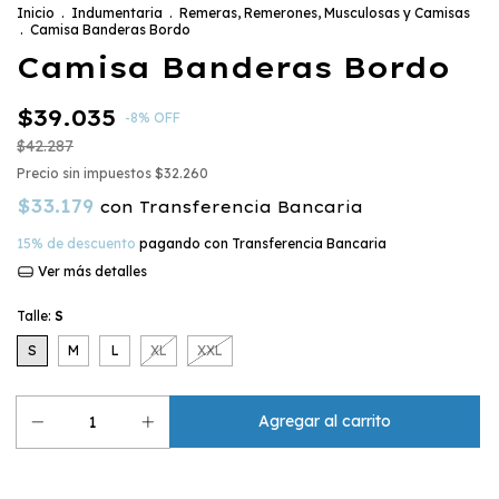
Inicio
.
Indumentaria
.
Remeras, Remerones, Musculosas y Camisas
.
Camisa Banderas Bordo
Camisa Banderas Bordo
$39.035
-
8
%
OFF
$42.287
Precio sin impuestos
$32.260
$33.179
con
Transferencia Bancaria
15% de descuento
pagando con Transferencia Bancaria
Ver más detalles
Talle:
S
S
M
L
XL
XXL