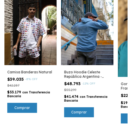
Camisa Banderas Natural
Buzo Hoodie Celeste
República Argentina -
$39.035
-
8
%
OFF
Colección Argentina
$48.793
Gorra
-
12
%
OFF
$42.287
Franca
$55.299
$33.179
ICB
con
Transferencia
$22.
Bancaria
$41.474
con
Transferencia
Bancaria
$19.3
Bancar
Comprar
Comprar
C