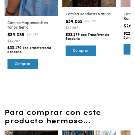
Camisa Banderas Natural
Camis
Bande
$39.035
-
8
%
OFF
Camisa Mapamundi en
$26.
tonos tierra
$42.287
$22.1
$39.035
$33.179
-
8
%
OFF
con
Transferencia
Bancar
Bancaria
$42.287
$33.179
con
Transferencia
C
Comprar
Bancaria
Comprar
Para comprar con este
producto hermoso...