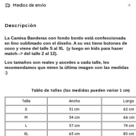
Medios de envío
Descripción
La Camisa Banderas con fondo bordo está confeccionada
en lino sublimado con el diseño. A su vez tiene botones de
coco y viene del talle S al XL (y luego en kids para hacer
match--> del talle 2 al 12).
Los tamaños son reales y acordes a cada talle, les
recomendamos que miren la última imagen con las medidas
:)
Tabla de talles (las medidas pueden variar 1 cm)
Talle
Ancho
Largo
S
51 cm
62 cm
M
54 cm
66 cm
L
57 cm
74 cm
XL
63 cm
80 cm