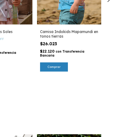
Camisa Bander
$39.035
-
8
%
O
s Soles
Camisa Indokids Mapamundi en
$42.287
tonos tierras
FF
$33.179
con
Tra
$26.023
Bancaria
$22.120
con
Transferencia
nsferencia
Bancaria
Comprar
Comprar