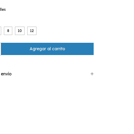
lles
8
10
12
 envío