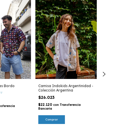
as Bordo
Camisa Indokids Argentinidad -
Colección Argentina
FF
$26.023
$22.120
con
Transferencia
nsferencia
Bancaria
Buzo Indokids
Comprar
$32.529
-
9
%
O
$35.782