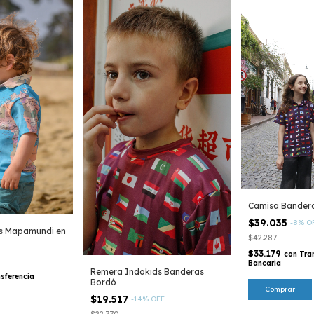
Camisa Bander
$39.035
-
8
%
O
s Mapamundi en
$42.287
$33.179
con
Tra
Bancaria
Remera Indokids Banderas
sferencia
Bordó
Comprar
$19.517
-
14
%
OFF