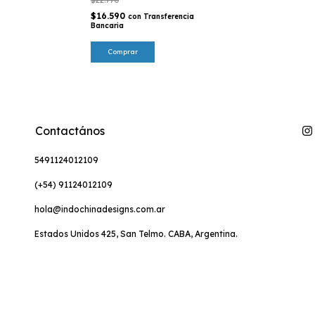
$22.770
$16.590
con
Transferencia
Bancaria
Comprar
Contactános
5491124012109
(+54) 91124012109
hola@indochinadesigns.com.ar
Estados Unidos 425, San Telmo. CABA, Argentina.