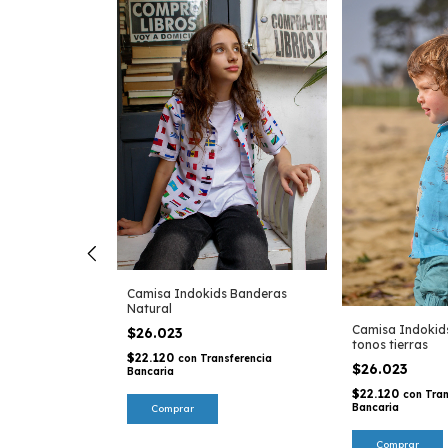
Camisa Indokids Banderas
Natural
 Avioncitos
Camisa Indokid
$26.023
tonos tierras
FF
$22.120
con
Transferencia
$26.023
Bancaria
$22.120
con
Tran
sferencia
Bancaria
Comprar
Comprar