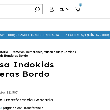
0
CL
 - 15%OFF TRANSF. BANCARIA
3 CUOTAS S/I (MÍN. $75.000) - 6 CUOTAS
taria
.
Remeras, Remerones, Musculosas y Camisas
ids Banderas Bordo
sa Indokids
eras Bordo
estos
$21.507
n
Transferencia Bancaria
to
pagando con Transferencia