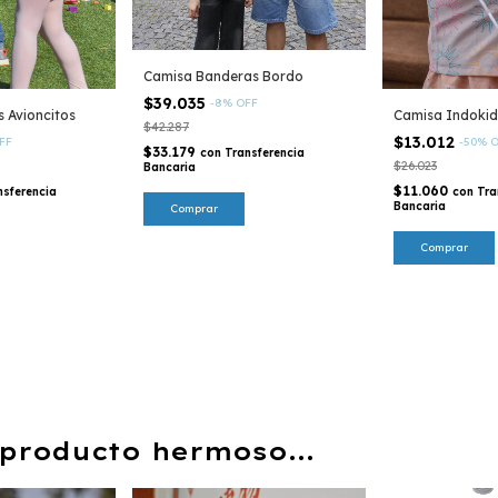
Camisa Banderas Bordo
$39.035
-
8
%
OFF
 Avioncitos
Camisa Indokid
$42.287
$13.012
FF
-
50
%
O
$33.179
con
Transferencia
$26.023
Bancaria
$11.060
nsferencia
con
Tra
Bancaria
Comprar
Comprar
producto hermoso...