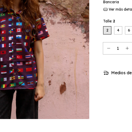
Bancaria
Ver más deta
Talle:
2
2
4
6
Medios de