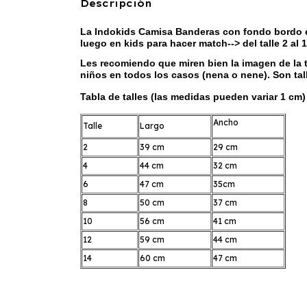
Descripción
La Indokids Camisa Banderas con fondo bordo es
luego en kids para hacer match--> del talle 2 al 1
Les recomiendo que miren bien la imagen de la t
niños en todos los casos (nena o nene). Son tal
Tabla de talles (las medidas pueden variar 1 cm)
Ancho
Talle
Largo
2
39 cm
29 cm
4
44 cm
32 cm
6
47 cm
35cm
8
50 cm
37 cm
10
56 cm
41 cm
12
59 cm
44 cm
14
60 cm
47 cm