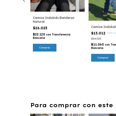
 Argentinidad -
Camisa Indokids Banderas
tina
Natural
Camisa Indokids
$26.023
$13.012
-
50
%
O
$22.120
sferencia
con
Transferencia
Bancaria
$26.023
$11.060
con
Tra
Comprar
Bancaria
Comprar
Para comprar con este 