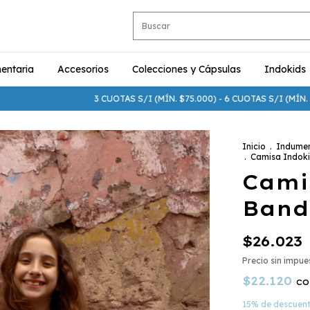
entaria
Accesorios
Colecciones y Cápsulas
Indokids
3 CUOTAS S/I (MÍN. $75.000) - 6 CUOTAS S/I (MÍN. $250.000)
Inicio
.
Indumen
.
Camisa Indok
Cami
Band
$26.023
Precio sin impu
$22.120
co
15% de descuen