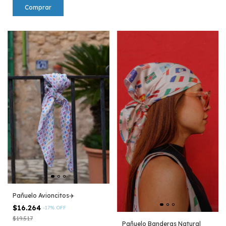
Pañuelo Avioncitos✈️
$16.264
-
17
%
OFF
$19.517
Pañuelo Banderas Natural