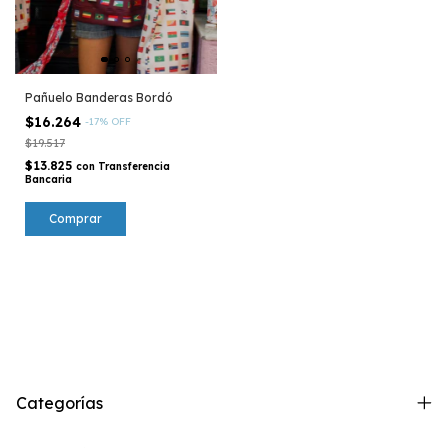
Pañuelo Banderas Bordó
$16.264
-
17
%
OFF
$19.517
$13.825
con
Transferencia
Bancaria
Categorías