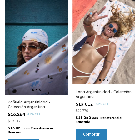
Lona Argentinidad - Colección
Argentina
Pañuelo Argentinidad -
$13.012
-
43
%
OFF
Colección Argentina
$22.770
$16.264
-
17
%
OFF
$11.060
con
Transferencia
$19.517
Bancaria
$13.825
con
Transferencia
Bancaria