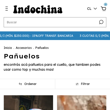
0
CL
I (MÍN. $250.000) - 15%OFF TRANSF. BANCARIA
3 CUOTAS S/I (MÍN. $7
Inicio
.
Accesorios
.
Pañuelos
Pañuelos
encontrás acá pañuelos para el cuello, que tambien podes
usar como top y muchas mas!
Ordenar
Filtrar