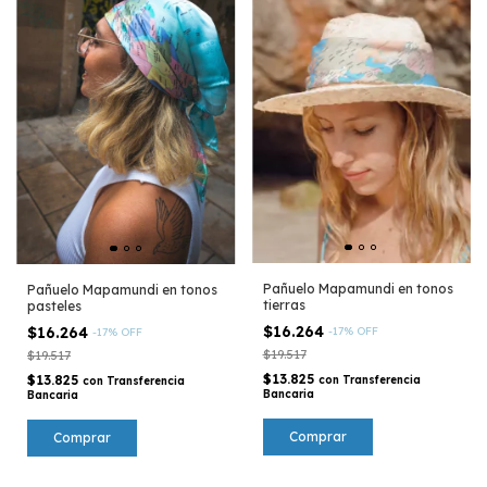
Pañuelo Mapamundi en tonos
Pañuelo Mapamundi en tonos
tierras
pasteles
$16.264
$16.264
-
17
%
OFF
-
17
%
OFF
$19.517
$19.517
$13.825
$13.825
con
Transferencia
con
Transferencia
Bancaria
Bancaria