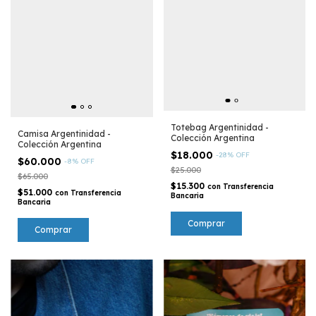
Totebag Argentinidad -
Camisa Argentinidad -
Colección Argentina
Colección Argentina
$18.000
-
28
%
OFF
$60.000
-
8
%
OFF
$25.000
$65.000
$15.300
con
Transferencia
$51.000
con
Transferencia
Bancaria
Bancaria
Comprar