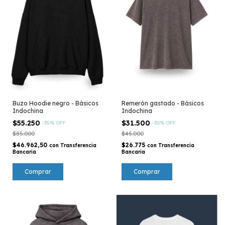
Buzo Hoodie negro - Básicos
Remerón gastado - Básicos
Indochina
Indochina
$55.250
$31.500
-
35
%
OFF
-
30
%
OFF
$85.000
$45.000
$46.962,50
$26.775
con
Transferencia
con
Transferencia
Bancaria
Bancaria
Comprar