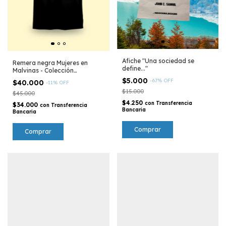
Afiche "Una sociedad se
Remera negra Mujeres en
define..."
Malvinas - Colección
Argentina
$5.000
-
67
%
OFF
$40.000
-
11
%
OFF
$15.000
$45.000
$4.250
con
Transferencia
$34.000
con
Transferencia
Bancaria
Bancaria
Comprar