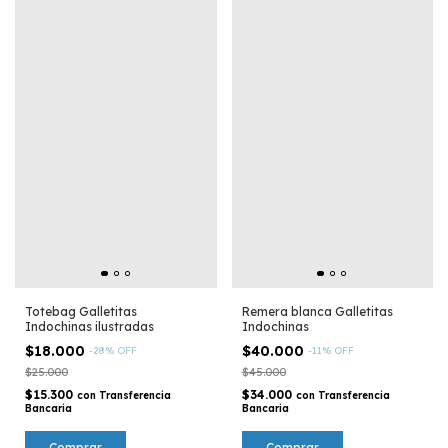
Remera blanca Galletitas
Totebag Galletitas
Indochinas
Indochinas ilustradas
$40.000
$18.000
-
11
%
OFF
-
28
%
OFF
$45.000
$25.000
$34.000
$15.300
con
Transferencia
con
Transferencia
Bancaria
Bancaria
Comprar