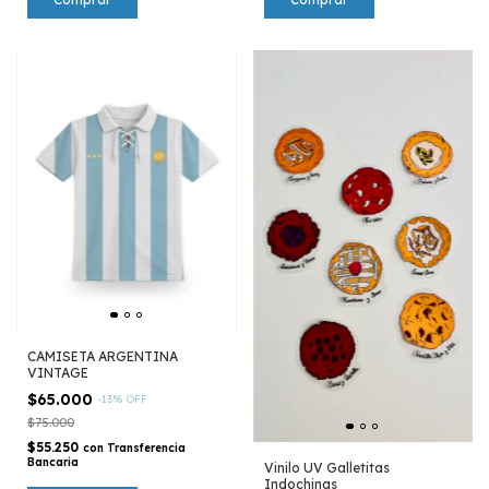
CAMISETA ARGENTINA
VINTAGE
$65.000
-
13
%
OFF
$75.000
$55.250
con
Transferencia
Bancaria
Vinilo UV Galletitas
Indochinas