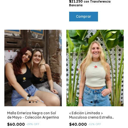
$21.250
con
Transferencia
Bancaria
Malla Enteriza Negra con Sol
< Edición Limitada >
de Mayo - Colección Argentina
Musculosa crema Estrella
Culona - Mar Argentino
$60.000
$40.000
-
29
%
OFF
-
11
%
OFF