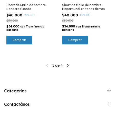
Short de Malla de hombre
Short de Malla de hombre
Banderas Bordo
Mapamundi en tonos tierras
$40.000
$40.000
-
20
%
OFF
-
20
%
OFF
$50.000
$50.000
$34.000
$34.000
con
Transferencia
con
Transferencia
Bancaria
Bancaria
Comprar
Comprar
1
de
4
Categorías
Contactános