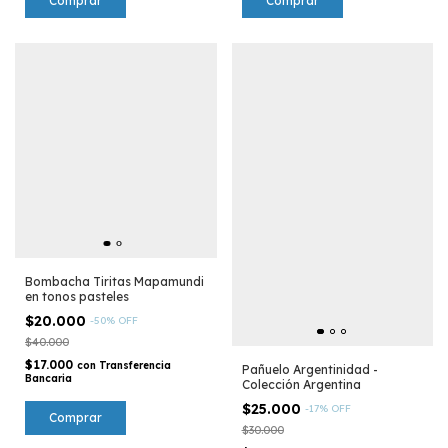
Comprar
Comprar
Bombacha Tiritas Mapamundi
en tonos pasteles
$20.000
-
50
%
OFF
$40.000
$17.000
con
Transferencia
Pañuelo Argentinidad -
Bancaria
Colección Argentina
$25.000
-
17
%
OFF
Comprar
$30.000