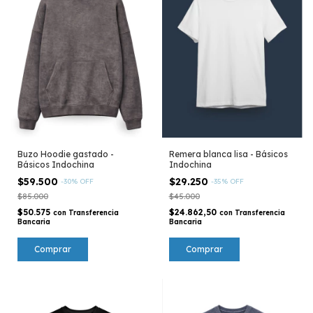
Buzo Hoodie gastado -
Remera blanca lisa - Básicos
Básicos Indochina
Indochina
$59.500
$29.250
-
30
%
OFF
-
35
%
OFF
$85.000
$45.000
$50.575
$24.862,50
con
Transferencia
con
Transferencia
Bancaria
Bancaria
Comprar
Comprar