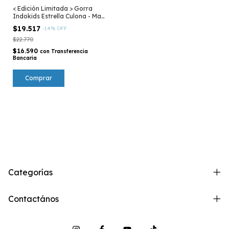
< Edición Limitada > Gorra
Indokids Estrella Culona - Mar
Argentino
$19.517
-
14
%
OFF
$22.770
$16.590
con
Transferencia
Bancaria
Categorías
Contactános