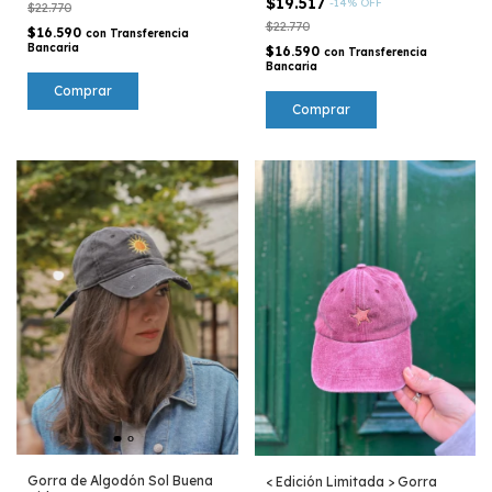
$19.517
-
14
%
OFF
$22.770
$22.770
$16.590
con
Transferencia
Bancaria
$16.590
con
Transferencia
Bancaria
Gorra de Algodón Sol Buena
< Edición Limitada > Gorra