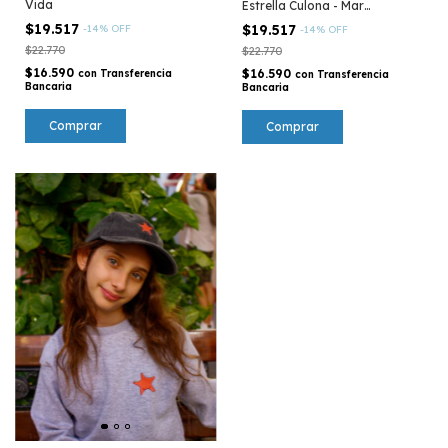
Vida
Estrella Culona - Mar
Argentino
$19.517
$19.517
-
14
%
OFF
-
14
%
OFF
$22.770
$22.770
$16.590
$16.590
con
Transferencia
con
Transferencia
Bancaria
Bancaria