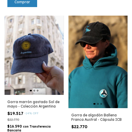
Gorra marrón gastado Sol de
mayo - Colección Argentina
$19.517
-
14
%
OFF
Gorra de algodón Ballena
Franca Austral - Cápsula ICB
$22.770
$16.590
$22.770
con
Transferencia
Bancaria