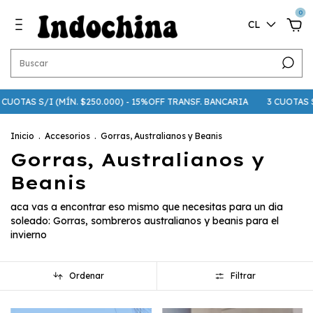
0
CL
UOTAS S/I (MÍN. $250.000) - 15%OFF TRANSF. BANCARIA
3 CUOTAS S/I 
Inicio
.
Accesorios
.
Gorras, Australianos y Beanis
Gorras, Australianos y
Beanis
aca vas a encontrar eso mismo que necesitas para un dia
soleado: Gorras, sombreros australianos y beanis para el
invierno
Ordenar
Filtrar