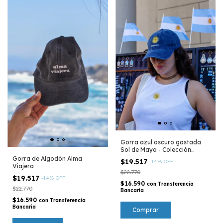
Gorra azul oscuro gastada
Sol de Mayo - Colección
Argentina
Gorra de Algodón Alma
$19.517
-
14
%
OFF
Viajera
$22.770
$19.517
-
14
%
OFF
$16.590
con
Transferencia
$22.770
Bancaria
$16.590
con
Transferencia
Bancaria