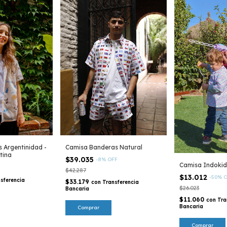
 Argentinidad -
Camisa Banderas Natural
tina
$39.035
-
8
%
OFF
Camisa Indokid
$42.287
$13.012
-
50
%
O
sferencia
$33.179
con
Transferencia
$26.023
Bancaria
$11.060
con
Tra
Bancaria
Comprar
Comprar