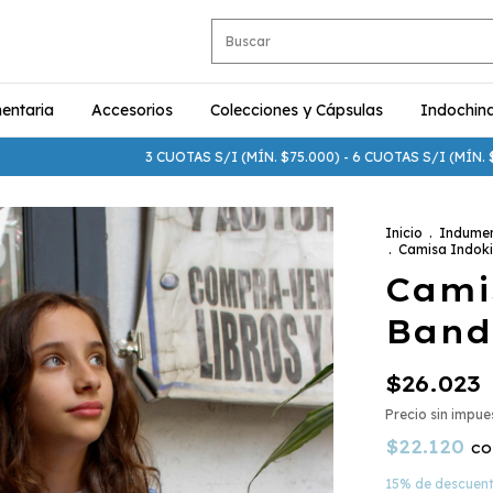
entaria
Accesorios
Colecciones y Cápsulas
Indochin
3 CUOTAS S/I (MÍN. $75.000) - 6 CUOTAS S/I (MÍN. $250.000) -
Inicio
.
Indumen
.
Camisa Indoki
Cami
Band
$26.023
Precio sin impu
$22.120
co
15% de descuen