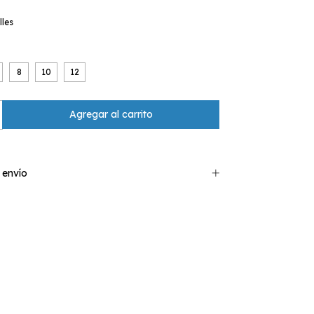
lles
8
10
12
 envío