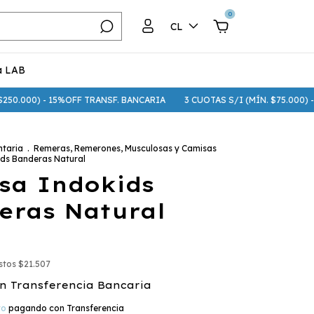
0
CL
a LAB
 15%OFF TRANSF. BANCARIA
3 CUOTAS S/I (MÍN. $75.000) - 6 CUOTAS S
taria
.
Remeras, Remerones, Musculosas y Camisas
ds Banderas Natural
sa Indokids
eras Natural
estos
$21.507
n
Transferencia Bancaria
to
pagando con Transferencia