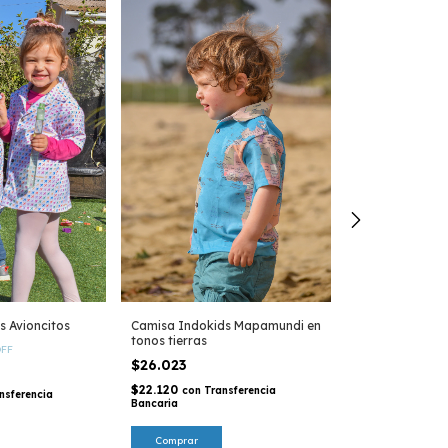
s Avioncitos
Camisa Indokids Mapamundi en
Camisa Indokid
tonos tierras
$13.012
FF
-
50
%
$26.023
$26.023
$22.120
con
Transferencia
$11.060
nsferencia
con
Tra
Bancaria
Bancaria
Comprar
Comprar