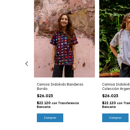
Camisa Indokids Banderas
Camisa Indokids
Bordo
Colección Argen
di en tonos
$26.023
$26.023
$22.120
$22.120
con
Transferencia
con
Tran
F
Bancaria
Bancaria
Comprar
Comprar
sferencia