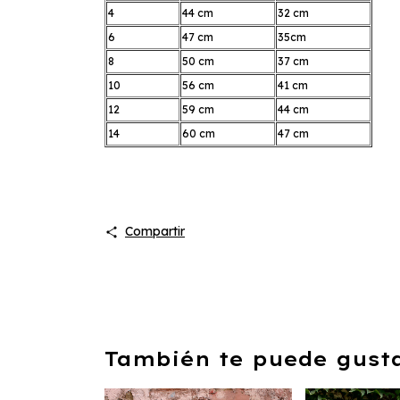
4
44 cm
32 cm
6
47 cm
35cm
8
50 cm
37 cm
10
56 cm
41 cm
12
59 cm
44 cm
14
60 cm
47 cm
Compartir
También te puede gustar