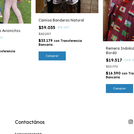
Camisa Banderas Natural
$39.035
-
8
%
OFF
 Avioncitos
$42.287
FF
$33.179
con
Transferencia
Bancaria
Remera Indoki
nsferencia
Bordó
Comprar
$19.517
-
14
%
O
$22.770
$16.590
con
Tra
Bancaria
Comprar
Contactános