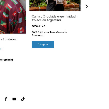
Camisa Indokids Argentinidad -
Colección Argentina
$26.023
$22.120
con
Transferencia
Bancaria
ds Banderas
Buzo Indokids
Natural
Comprar
$32.529
FF
-
9
%
O
$35.782
$27.649
nsferencia
con
Tra
Bancaria
Comprar