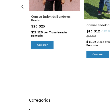
ada > Remera
 - Mar
FF
Camisa Indokids Banderas
Bordo
sferencia
Camisa Indokids
$26.023
$13.012
-
50
%
O
$22.120
con
Transferencia
Bancaria
$26.023
$11.060
con
Tra
Comprar
Bancaria
Comprar
Categorías