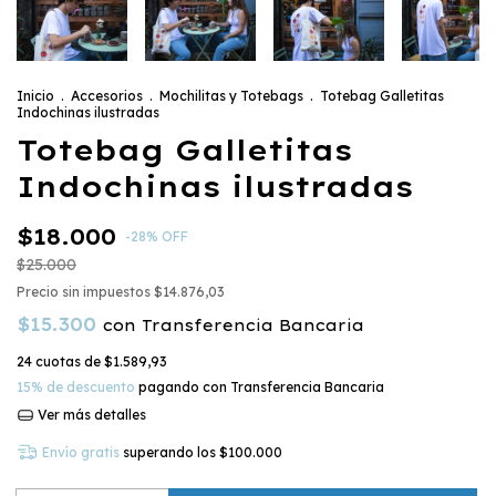
Inicio
.
Accesorios
.
Mochilitas y Totebags
.
Totebag Galletitas
Indochinas ilustradas
Totebag Galletitas
Indochinas ilustradas
$18.000
-
28
%
OFF
$25.000
Precio sin impuestos
$14.876,03
$15.300
con
Transferencia Bancaria
24
cuotas de
$1.589,93
15% de descuento
pagando con Transferencia Bancaria
Ver más detalles
Envío gratis
superando los
$100.000