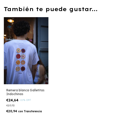
También te puede gustar...
Remera blanca Galletitas
Indochinas
€24,64
-
11
%
OFF
€27,72
€20,94
con
Transferencia