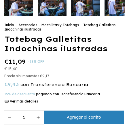
Inicio
.
Accesorios
.
Mochilitas y Totebags
.
Totebag Galletitas
Indochinas ilustradas
Totebag Galletitas
Indochinas ilustradas
€11,09
-
28
%
OFF
€15,40
Precio sin impuestos
€9,17
€9,43
con
Transferencia Bancaria
15% de descuento
pagando con Transferencia Bancaria
Ver más detalles