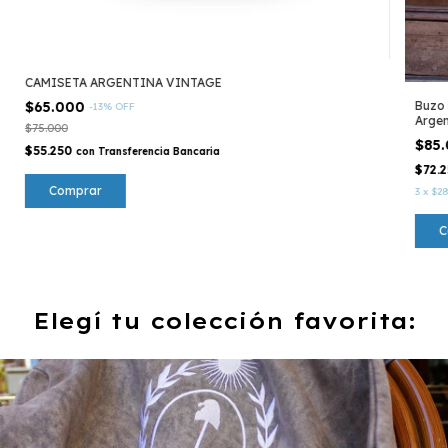
CAMISETA ARGENTINA VINTAGE
Buzo 
$65.000
-
13
%
OFF
Argen
$75.000
$85
$55.250
con
Transferencia Bancaria
$72.
Comprar
3
x
$28
C
Elegí tu colección favorita: