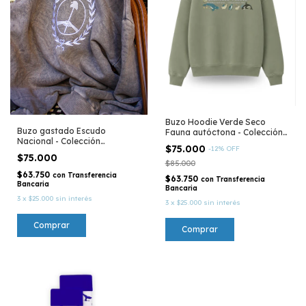
Buzo Hoodie Verde Seco
Buzo gastado Escudo
Fauna autóctona - Colección
Nacional - Colección
Península Valdés
$75.000
-
12
%
OFF
Argentina
$75.000
$85.000
$63.750
con
Transferencia
$63.750
con
Transferencia
Bancaria
Bancaria
3
x
$25.000
sin interés
3
x
$25.000
sin interés
Comprar
Comprar