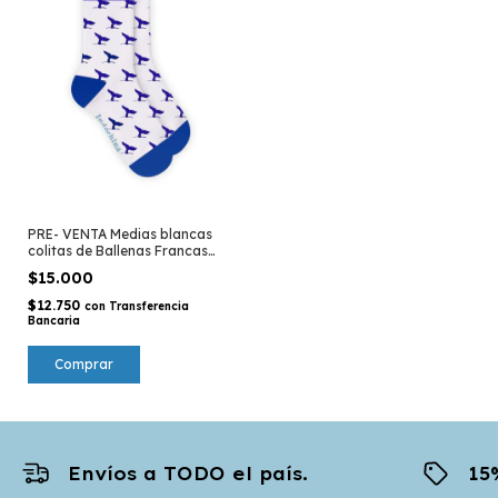
PRE- VENTA Medias blancas
colitas de Ballenas Francas
Australes - Península Valdés
$15.000
$12.750
con
Transferencia
Bancaria
Envíos a TODO el país.
15