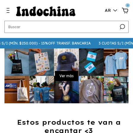
0
AR
I (MÍN. $250.000) - 15%OFF TRANSF. BANCARIA
3 CUOTAS S/I (MÍN. $75
Ver más
Estos productos te van a
encantar <3