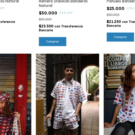
as Natural
Remera Indokids Banderas
Pañuelo Bander
Natural
$25.000
OFF
-
17
%
$30.000
-
14
%
OFF
$30.000
$35.000
$21.250
nsferencia
con
Tra
$25.500
Bancaria
con
Transferencia
Bancaria
Comprar