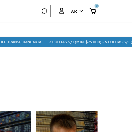
0
AR
BANCARIA
3 CUOTAS S/I (MÍN. $75.000) - 6 CUOTAS S/I (MÍN. $250.00