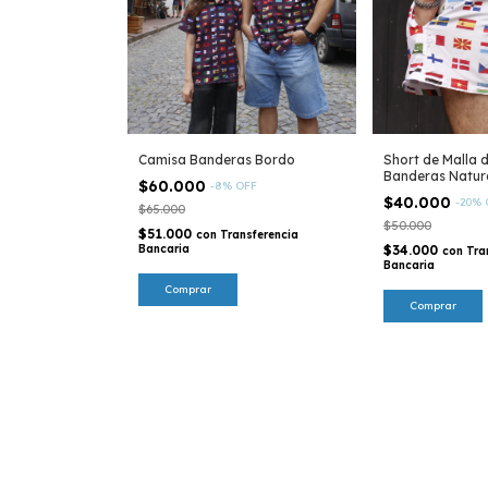
Camisa Banderas Bordo
Short de Malla 
Banderas Natur
$60.000
-
8
%
OFF
$40.000
-
20
%
$65.000
$50.000
$51.000
con
Transferencia
Bancaria
$34.000
con
Tra
Bancaria
Comprar
Comprar