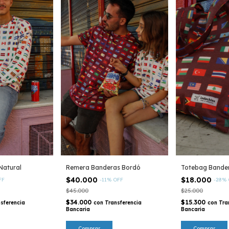
Natural
Remera Banderas Bordó
Totebag Bande
$40.000
$18.000
FF
-
11
%
OFF
-
28
%
$45.000
$25.000
$34.000
$15.300
sferencia
con
Transferencia
con
Tra
Bancaria
Bancaria
Comprar