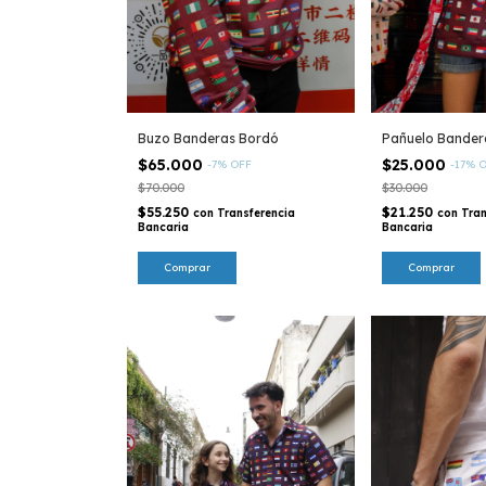
Buzo Banderas Bordó
Pañuelo Bander
$65.000
$25.000
-
7
%
OFF
-
17
%
O
$70.000
$30.000
$55.250
$21.250
con
Transferencia
con
Tran
Bancaria
Bancaria
Comprar