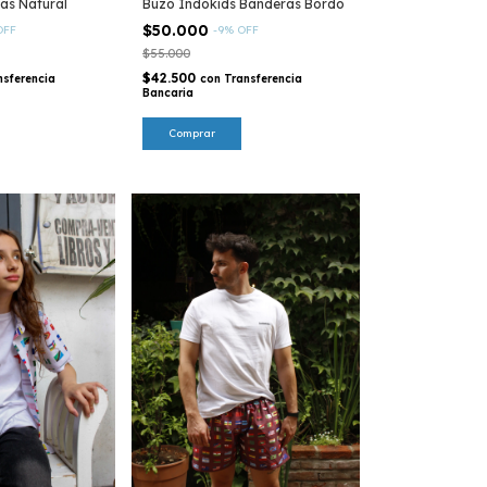
as Natural
Buzo Indokids Banderas Bordó
$50.000
OFF
-
9
%
OFF
$55.000
$42.500
nsferencia
con
Transferencia
Bancaria
Comprar