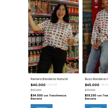
Remera Banderas Natural
Buzo Banderas 
$40.000
$65.000
-
11
%
OFF
-
7
%
O
$45.000
$70.000
$34.000
$55.250
con
Transferencia
con
Tran
Bancaria
Bancaria
Comprar
Comprar