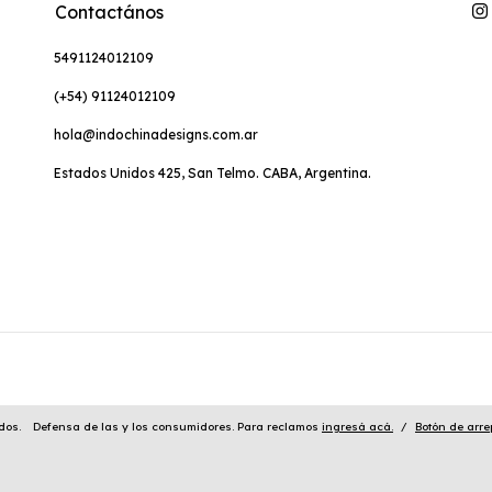
Contactános
5491124012109
(+54) 91124012109
hola@indochinadesigns.com.ar
Estados Unidos 425, San Telmo. CABA, Argentina.
dos.
Defensa de las y los consumidores. Para reclamos
ingresá acá.
/
Botón de arre