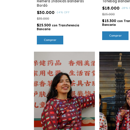
Remera Indokids Banderas
Totebag Bander
Bordó
$18.000
-
28
%
$30.000
-
14
%
OFF
$25.000
$35.000
$15.300
con
Tra
$25.500
Bancaria
con
Transferencia
Bancaria
Comprar