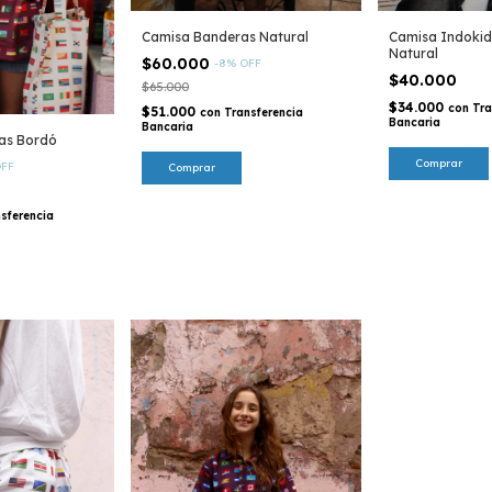
Camisa Banderas Natural
Camisa Indokid
Natural
$60.000
-
8
%
OFF
$40.000
$65.000
$34.000
con
Tra
$51.000
con
Transferencia
Bancaria
Bancaria
as Bordó
Comprar
FF
Comprar
sferencia