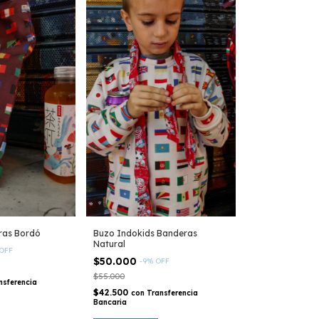
ras Bordó
Buzo Indokids Banderas
Natural
OFF
$50.000
-
9
%
OFF
$55.000
nsferencia
$42.500
con
Transferencia
Bancaria