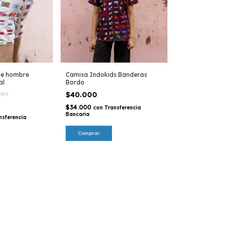
de hombre
Camisa Indokids Banderas
al
Bordo
$40.000
OFF
$34.000
con
Transferencia
Bancaria
nsferencia
Comprar