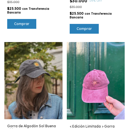
$30.000
-
14
%
OFF
$35.000
$35.000
$25.500
con
Transferencia
Bancaria
$25.500
con
Transferencia
Bancaria
Gorra de Algodón Sol Buena
< Edición Limitada > Gorra