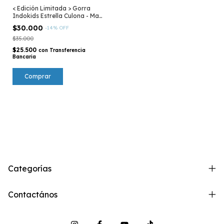
< Edición Limitada > Gorra
Indokids Estrella Culona - Mar
Argentino
$30.000
-
14
%
OFF
$35.000
$25.500
con
Transferencia
Bancaria
Categorías
Contactános