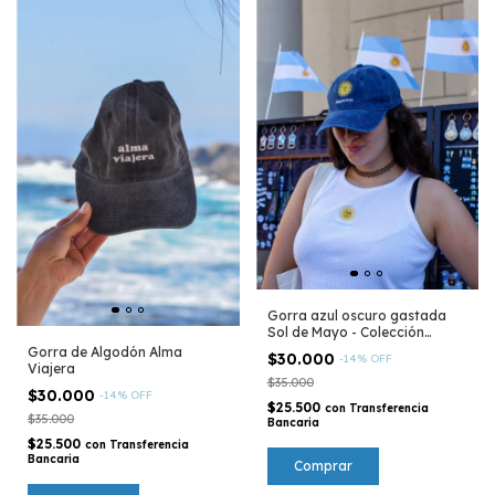
Gorra azul oscuro gastada
Sol de Mayo - Colección
Argentina
Gorra de Algodón Alma
$30.000
-
14
%
OFF
Viajera
$35.000
$30.000
-
14
%
OFF
$25.500
con
Transferencia
$35.000
Bancaria
$25.500
con
Transferencia
Bancaria