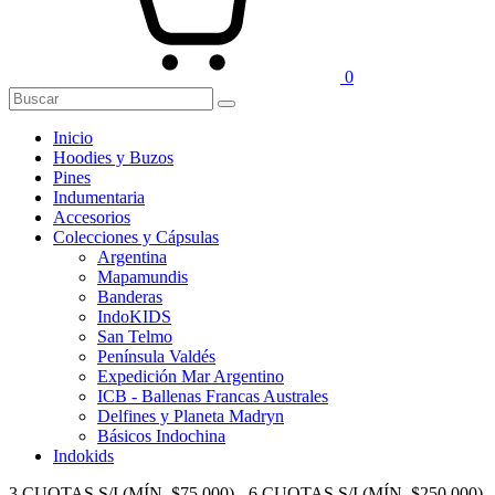
0
Inicio
Hoodies y Buzos
Pines
Indumentaria
Accesorios
Colecciones y Cápsulas
Argentina
Mapamundis
Banderas
IndoKIDS
San Telmo
Península Valdés
Expedición Mar Argentino
ICB - Ballenas Francas Australes
Delfines y Planeta Madryn
Básicos Indochina
Indokids
3 CUOTAS S/I (MÍN. $75.000) - 6 CUOTAS S/I (MÍN. $250.000)