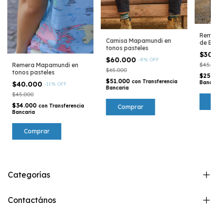
Remer
Camisa Mapamundi en
de Ba
tonos pasteles
$30.
$60.000
-
8
%
OFF
$45.00
Remera Mapamundi en
$65.000
tonos pasteles
$25.5
$51.000
con
Transferencia
Bancar
$40.000
-
11
%
OFF
Bancaria
$45.000
$34.000
con
Transferencia
Comprar
Bancaria
Comprar
Categorías
Contactános