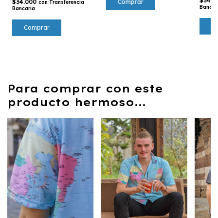
$34.
$34.000
con
Transferencia
Bancar
Bancaria
C
Comprar
Para comprar con este
producto hermoso...