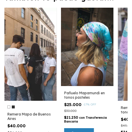
Pañuelo Mapamundi en
tonos pasteles
$25.000
-
17
%
OFF
Remer
$30.000
tonos 
Remera Mapa de Buenos
$21.250
con
Transferencia
Aires
$40.
Bancaria
$40.000
$45.00