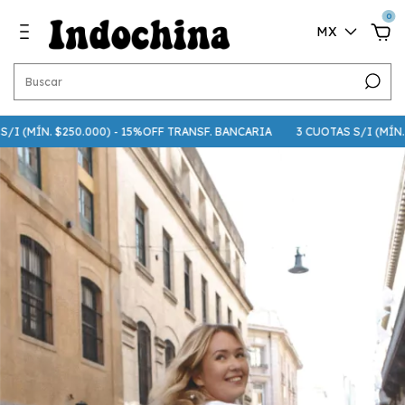
0
MX
 (MÍN. $250.000) - 15%OFF TRANSF. BANCARIA
3 CUOTAS S/I (MÍN. $75