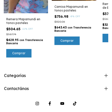
Remer
Camisa Mapamundi en
de Ba
tonos pasteles
$378
$756.98
-
8
%
OFF
$567.7
Remera Mapamundi en
$820.06
tonos pasteles
$321.
$643.43
con
Transferencia
Bancar
$504.65
-
11
%
OFF
Bancaria
$567.74
$428.95
con
Transferencia
Comprar
Bancaria
Comprar
Categorías
Contactános