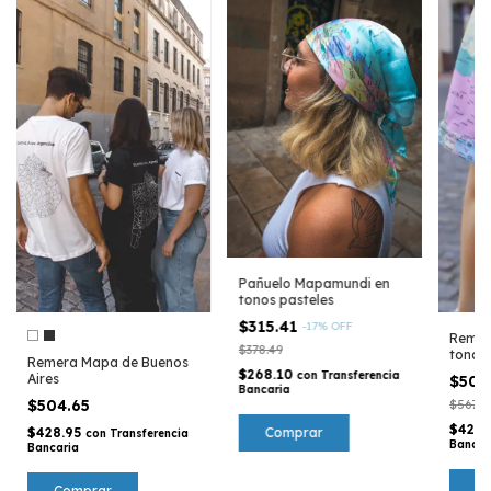
Pañuelo Mapamundi en
tonos pasteles
$315.41
-
17
%
OFF
Remer
$378.49
tonos 
Remera Mapa de Buenos
$268.10
con
Transferencia
Aires
$504
Bancaria
$504.65
$567.7
$428.
$428.95
con
Transferencia
Bancar
Bancaria
C
Comprar