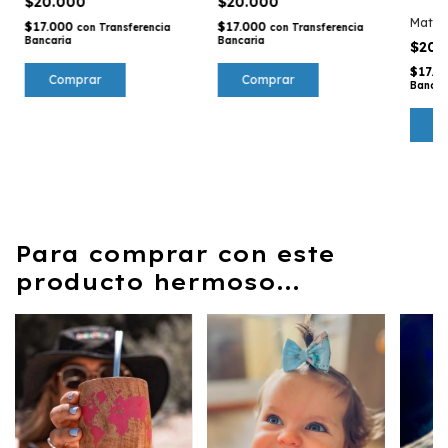
$20.000
$20.000
Mate 
$17.000
$17.000
con
Transferencia
con
Transferencia
Bancaria
Bancaria
$20.
$17.0
Bancar
Para comprar con este
producto hermoso...