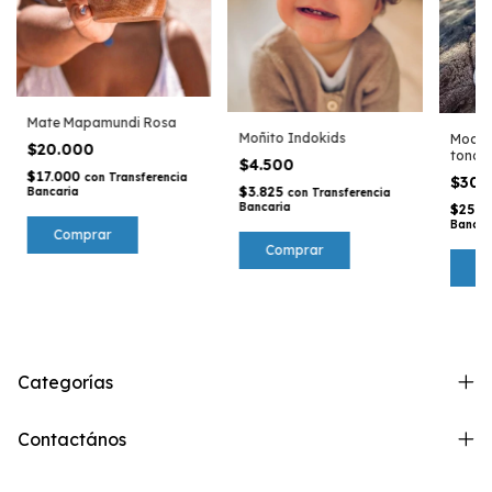
Mate Mapamundi Rosa
Moñito Indokids
Mochi
$20.000
tonos 
$4.500
$17.000
con
Transferencia
$30.
$3.825
Bancaria
con
Transferencia
Bancaria
$25.5
Bancar
Comprar
Categorías
Contactános