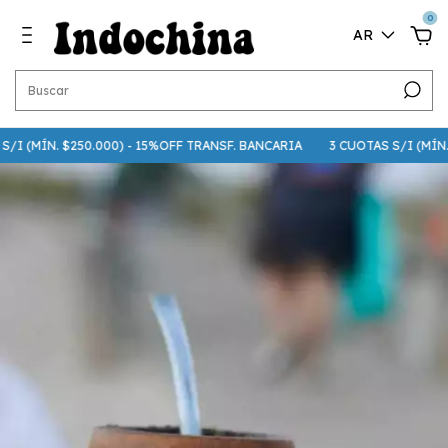
0
AR
I (MÍN. $250.000) - 15%OFF TRANSF. BANCARIA
3 CUOTAS S/I (MÍN. $7