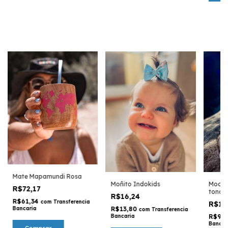
Mate Mapamundi Rosa
Moñito Indokids
Mochi
R$72,17
tonos 
R$16,24
R$61,34
com
Transferencia
R$10
R$13,80
Bancaria
com
Transferencia
Bancaria
R$92
Bancar