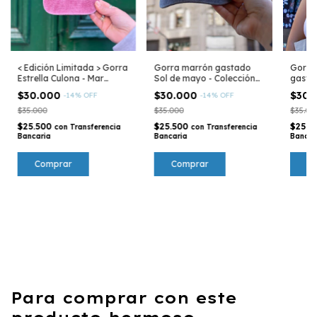
< Edición Limitada > Gorra
Gorra marrón gastado
Gorra 
Estrella Culona - Mar
Sol de mayo - Colección
gasta
Argentino
Argentina
Colecc
$30.000
$30.000
$30.
-
14
%
OFF
-
14
%
OFF
$35.000
$35.000
$35.00
$25.500
$25.500
$25.5
con
Transferencia
con
Transferencia
Bancaria
Bancaria
Bancar
Para comprar con este