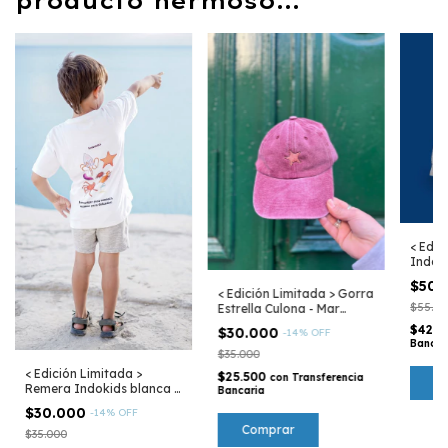
producto hermoso...
< Edic
Indoki
Mar A
$50.
< Edición Limitada > Gorra
$55.00
Estrella Culona - Mar
Argentino
$42.5
$30.000
-
14
%
OFF
Bancar
$35.000
< Edición Limitada >
$25.500
con
Transferencia
C
Remera Indokids blanca -
Bancaria
Mar Argentino
$30.000
-
14
%
OFF
$35.000