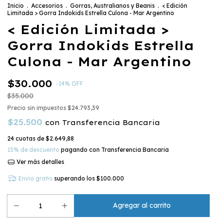
Inicio
.
Accesorios
.
Gorras, Australianos y Beanis
.
< Edición
Limitada > Gorra Indokids Estrella Culona - Mar Argentino
< Edición Limitada >
Gorra Indokids Estrella
Culona - Mar Argentino
$30.000
-
14
%
OFF
$35.000
Precio sin impuestos
$24.793,39
$25.500
con
Transferencia Bancaria
24
cuotas de
$2.649,88
15% de descuento
pagando con Transferencia Bancaria
Ver más detalles
Envío gratis
superando los
$100.000