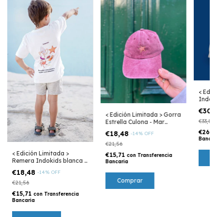
< Edic
Indoki
Mar A
€30,
< Edición Limitada > Gorra
€33,88
Estrella Culona - Mar
Argentino
€26,
€18,48
-
14
%
OFF
Bancar
€21,56
< Edición Limitada >
€15,71
con
Transferencia
C
Remera Indokids blanca -
Bancaria
Mar Argentino
€18,48
-
14
%
OFF
€21,56
€15,71
con
Transferencia
Bancaria