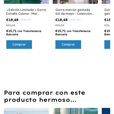
< Edición Limitada > Gorra
Gorra marrón gastado
Gorra 
Estrella Culona - Mar
Sol de mayo - Colección
gasta
Argentino
Argentina
Colecc
€18,48
€18,48
€18,
-
14
%
OFF
-
14
%
OFF
€21,56
€21,56
€21,56
€15,71
€15,71
€15,7
con
Transferencia
con
Transferencia
Bancaria
Bancaria
Bancar
Para comprar con este
producto hermoso...