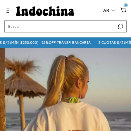
0
AR
/I (MÍN. $250.000) - 15%OFF TRANSF. BANCARIA
3 CUOTAS S/I (MÍN. $