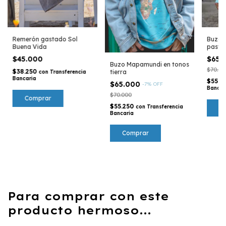
Remerón gastado Sol
Buzo 
Buena Vida
pastel
$45.000
$65.
Buzo Mapamundi en tonos
$70.00
$38.250
tierra
con
Transferencia
Bancaria
$55.2
$65.000
-
7
%
OFF
Bancar
$70.000
$55.250
con
Transferencia
C
Bancaria
Comprar
Para comprar con este
producto hermoso...