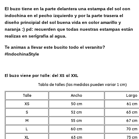
El buzo tiene en la parte delantera una estampa del sol con
indochina en el pecho izquierdo y por la parte trasera el
diseño principial del sol buena vida en color amarillo y
naranja :) pd: recuerden que todas nuestras estampas están
realizas en serígrafia al agua.
Te animas a llevar este bucito todo el veranito?
#IndochinaStyle
El buzo viene por talle: del XS al XXL
Tabla de talles (las medidas pueden variar 1 cm)
Talle
Ancho
Largo
XS
50 cm
61 cm
S
52 cm
63 cm
M
55 cm
67 cm
L
60 cm
70 cm
XL
63 cm
73 cm