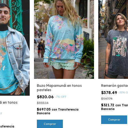
Remerón gasta
Buzo Mapamundi en tonos
pasteles
$378.49
-
33
%
O
$820.06
-
7
%
OFF
$567.74
 en tonos
$883.14
$321.72
con
Tra
Bancaria
$697.05
con
Transferencia
Bancaria
FF
Comprar
nsferencia