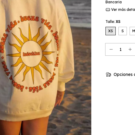
Bancaria
Ver más deta
Talle:
XS
XS
S
Opciones d