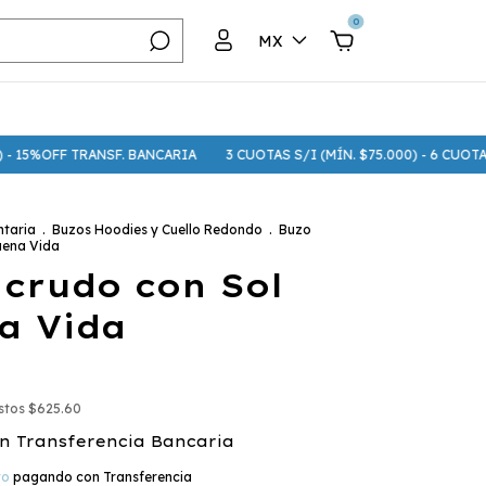
0
MX
OFF TRANSF. BANCARIA
3 CUOTAS S/I (MÍN. $75.000) - 6 CUOTAS S/I (
taria
.
Buzos Hoodies y Cuello Redondo
.
Buzo
uena Vida
 crudo con Sol
a Vida
estos
$625.60
n
Transferencia Bancaria
to
pagando con Transferencia