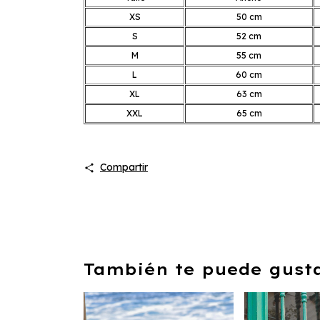
XS
50 cm
S
52 cm
M
55 cm
L
60 cm
XL
63 cm
XXL
65 cm
Compartir
También te puede gustar