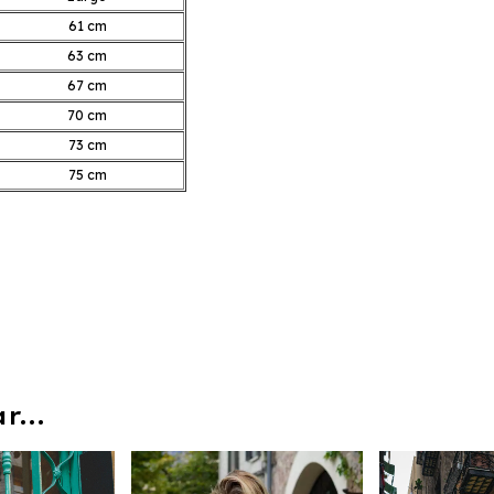
61 cm
63 cm
67 cm
70 cm
73 cm
75 cm
...