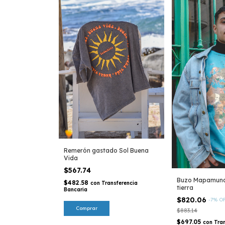
Remerón gastado Sol Buena
Vida
$567.74
Buzo Mapamundi
$482.58
con
Transferencia
tierra
Bancaria
$820.06
-
7
%
O
$883.14
$697.05
con
Tra