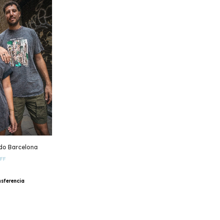
do Barcelona
FF
nsferencia