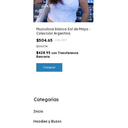
Musculosa blanca Sol de Mayo -
Colección Argentina
$504.65
-
11
%
OFF
$567.74
$428.95
con
Transferencia
Bancaria
Comprar
Categorías
Inicio
Hoodies y Buzos