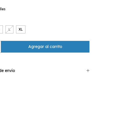
lles
M
L
XL
e envío