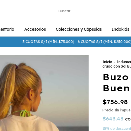
entaria
Accesorios
Colecciones y Cápsulas
Indokids
3 CUOTAS S/I (MÍN. $75.000) - 6 CUOTAS S/I (MÍN. $250.000) - 15%
Inicio
.
Indumen
crudo con Sol B
Buzo
Buen
$756.98
Precio sin impu
$643.43
co
15% de descuen