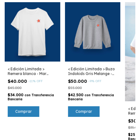
< Edición Limitada >
< Edición Limitada > Buzo
Remera blanca - Mar
Indokids Gris Melange -
Argentino
Mar Argentino
$40.000
$50.000
-
11
%
OFF
-
9
%
OFF
$45.000
$55.000
$34.000
$42.500
con
Transferencia
con
Transferencia
Bancaria
Bancaria
< Edic
Comprar
Comprar
Remer
Mar A
$30.
$35.00
$25.5
Bancar