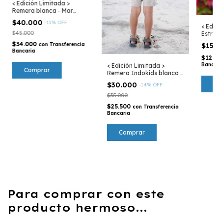
< Edición Limitada >
Remera blanca - Mar
Argentino
$40.000
-
11
%
OFF
< Edic
$45.000
Estrel
Argen
$34.000
con
Transferencia
$15.
Bancaria
$12.7
Bancar
< Edición Limitada >
Comprar
Remera Indokids blanca -
Mar Argentino
$30.000
-
14
%
OFF
$35.000
$25.500
con
Transferencia
Bancaria
Comprar
Para comprar con este
producto hermoso...