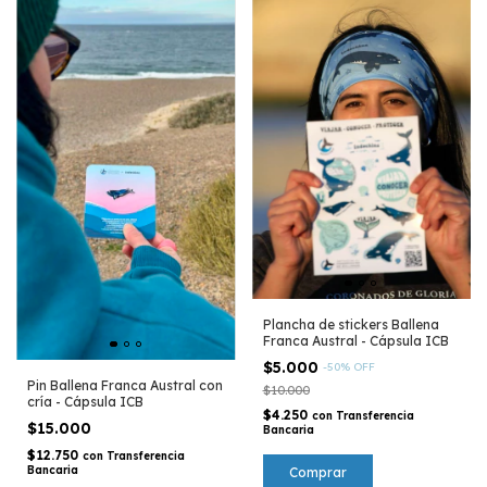
Plancha de stickers Ballena
Franca Austral - Cápsula ICB
$5.000
-
50
%
OFF
Pin Ballena Franca Austral con
$10.000
cría - Cápsula ICB
$4.250
con
Transferencia
$15.000
Bancaria
$12.750
con
Transferencia
Bancaria