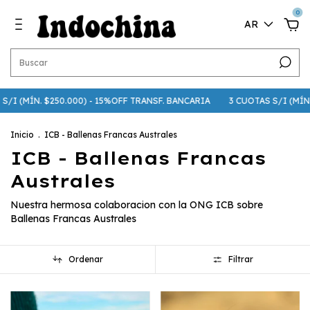
0
AR
/I (MÍN. $250.000) - 15%OFF TRANSF. BANCARIA
3 CUOTAS S/I (MÍN. $7
Inicio
.
ICB - Ballenas Francas Australes
ICB - Ballenas Francas
Australes
Nuestra hermosa colaboracion con la ONG ICB sobre
Ballenas Francas Australes
Ordenar
Filtrar