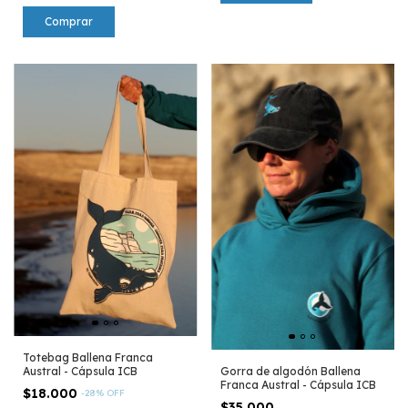
Totebag Ballena Franca
Gorra de algodón Ballena
Austral - Cápsula ICB
Franca Austral - Cápsula ICB
$18.000
-
28
%
OFF
$35.000