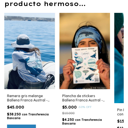
producto hermoso...
Remera gris melange
Plancha de stickers
Ballena Franca Austral -
Ballena Franca Austral -
Cápsula ICB
Cápsula ICB
$45.000
$5.000
-
50
%
OFF
Pin Ba
$10.000
$38.250
con cr
con
Transferencia
Bancaria
$4.250
con
Transferencia
$15.
Bancaria