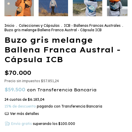
Inicio
.
Colecciones y Cápsulas
.
ICB - Ballenas Francas Australes
.
Buzo gris melange Ballena Franca Austral - Cápsula ICB
Buzo gris melange
Ballena Franca Austral -
Cápsula ICB
$70.000
Precio sin impuestos
$57.851,24
$59.500
con
Transferencia Bancaria
24
cuotas de
$6.183,04
15% de descuento
pagando con Transferencia Bancaria
Ver más detalles
Envío gratis
superando los
$100.000