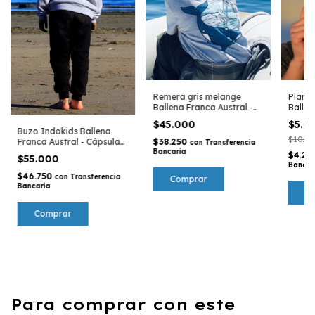
Remera gris melange
Planch
Ballena Franca Austral -
Ballen
Cápsula ICB
Cápsu
$45.000
$5.0
Buzo Indokids Ballena
$10.00
$38.250
Franca Austral - Cápsula
con
Transferencia
Bancaria
ICB
$4.25
$55.000
Bancar
$46.750
con
Transferencia
Comprar
Bancaria
Comprar
Para comprar con este