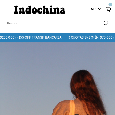
0
AR
0.000) - 15%OFF TRANSF. BANCARIA
3 CUOTAS S/I (MÍN. $75.000) - 6 