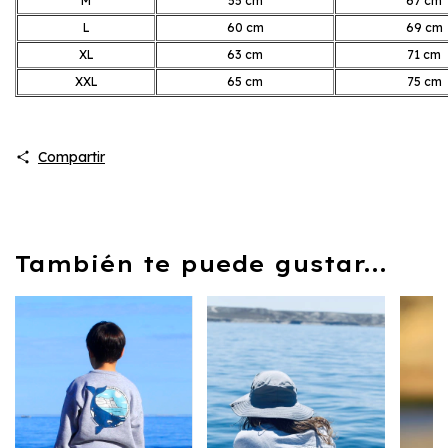
M
55 cm
67 cm
L
60 cm
69 cm
XL
63 cm
71 cm
XXL
65 cm
75 cm
Compartir
También te puede gustar...