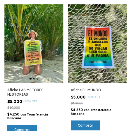
Afiche LAS MEJORES
Afiche EL MUNDO
HISTORIAS
$5.000
-
50
%
OFF
$5.000
-
50
%
OFF
$10.000
$10.000
$4.250
con
Transferencia
$4.250
Bancaria
con
Transferencia
Bancaria