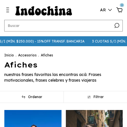
0
AR
 (MÍN. $250.000) - 15%OFF TRANSF. BANCARIA
3 CUOTAS S/I (MÍN. $75
Inicio
.
Accesorios
.
Afiches
Afiches
nuestras frases favoritas las encontras acá: Frases
motivacionales, frases celebres y frases viajeras
Ordenar
Filtrar