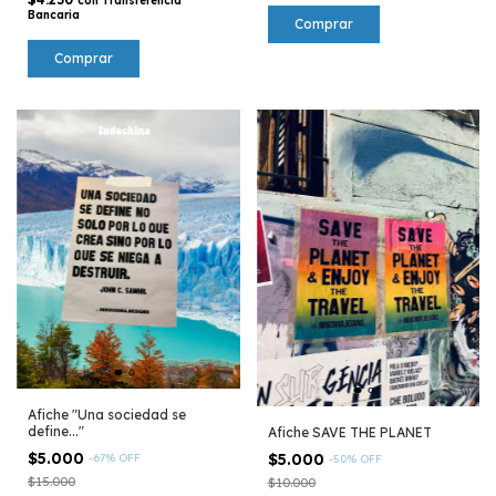
con
Transferencia
Bancaria
Afiche "Una sociedad se
define..."
Afiche SAVE THE PLANET
$5.000
$5.000
-
67
%
OFF
-
50
%
OFF
$15.000
$10.000