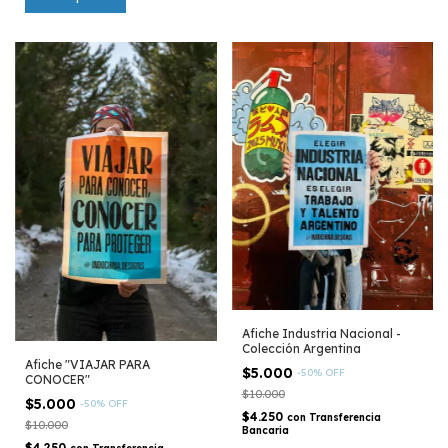
Afiche Industria Nacional -
Colección Argentina
Afiche "VIAJAR PARA
$5.000
-
50
%
OFF
CONOCER"
$10.000
$5.000
-
50
%
OFF
$4.250
con
Transferencia
$10.000
Bancaria
$4.250