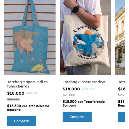
Toteb
Totebag Mapamundi en
Totebag Planeta Madryn
tonos tierras
$18.
$18.000
-
28
%
OFF
$18.000
-
28
%
OFF
$25.00
$25.000
$25.000
$15.3
$15.300
con
Transferencia
Bancar
$15.300
Bancaria
con
Transferencia
Bancaria