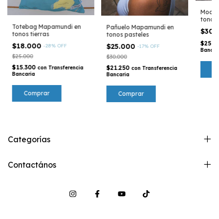
Mochi
tonos 
Totebag Mapamundi en
Pañuelo Mapamundi en
$30.
tonos tierras
tonos pasteles
$25.5
$18.000
$25.000
-
28
%
OFF
-
17
%
OFF
Bancar
$25.000
$30.000
$15.300
$21.250
con
Transferencia
con
Transferencia
Bancaria
Bancaria
Categorías
Contactános