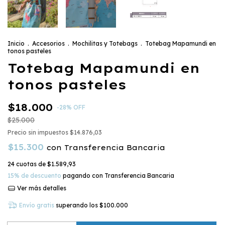
Inicio
.
Accesorios
.
Mochilitas y Totebags
.
Totebag Mapamundi en
tonos pasteles
Totebag Mapamundi en
tonos pasteles
$18.000
-
28
%
OFF
$25.000
Precio sin impuestos
$14.876,03
$15.300
con
Transferencia Bancaria
24
cuotas de
$1.589,93
15% de descuento
pagando con Transferencia Bancaria
Ver más detalles
Envío gratis
superando los
$100.000