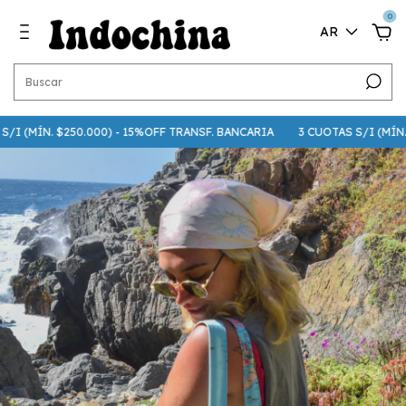
0
AR
I (MÍN. $250.000) - 15%OFF TRANSF. BANCARIA
3 CUOTAS S/I (MÍN. $7