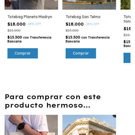
Totebag San Telmo
Toteb
Totebag Planeta Madryn
tonos 
$18.000
$18.000
-
28
%
OFF
-
28
%
OFF
$18.
$25.000
$25.000
$25.00
$15.300
$15.300
con
Transferencia
con
Transferencia
Bancaria
$15.3
Bancaria
Bancar
Para comprar con este
producto hermoso...