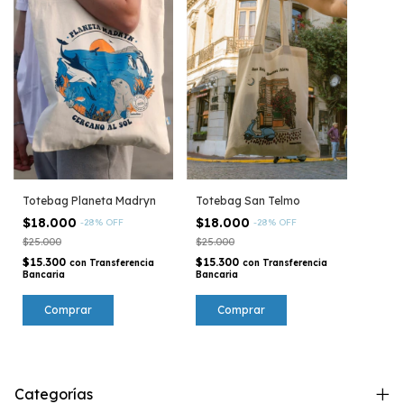
Totebag San Telmo
Totebag Planeta Madryn
$18.000
$18.000
-
28
%
OFF
-
28
%
OFF
$25.000
$25.000
$15.300
$15.300
con
Transferencia
con
Transferencia
Bancaria
Bancaria
Categorías