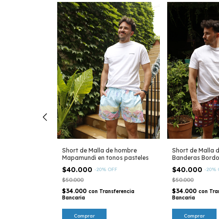
Short de Malla de hombre
Short de Malla 
Mapamundi en tonos pasteles
Banderas Bord
$40.000
$40.000
-
20
%
OFF
-
20
%
 de Buenos
$50.000
$50.000
$34.000
$34.000
con
Transferencia
con
Tra
Bancaria
Bancaria
sferencia
Comprar
Comprar