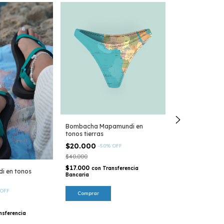
Bombacha Mapamundi en
tonos tierras
$20.000
-
50
%
OFF
$40.000
$17.000
con
Transferencia
Malla enteriza 
i en tonos
Bancaria
mapamundi en t
$40.000
-
33
%
OFF
Comprar
$60.000
$34.000
con
Tr
nsferencia
Bancaria