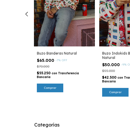
Mapamundi en
OFF
Buzo Banderas Natural
Buzo Indokids 
Natural
$65.000
-
7
%
OFF
sferencia
$50.000
-
9
%
O
$70.000
$55.000
$55.250
con
Transferencia
Bancaria
$42.500
con
Tra
Bancaria
Comprar
Comprar
Categorías