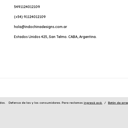
5491124012109
(+54) 91124012109
hola@indochinadesigns.com.ar
Estados Unidos 425, San Telmo. CABA, Argentina.
dos.
Defensa de las y los consumidores. Para reclamos
ingresá acá.
/
Botón de arre