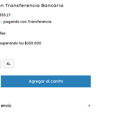
on
Transferencia Bancaria
533,17
to
pagando con Transferencia
lles
superando los
$100.000
XL
 envío