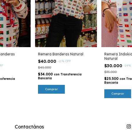
Banderas
Remera Banderas Natural
Remera Indoki
Natural
$40.000
-
11
%
OFF
$30.000
FF
-
14
%
$45.000
$35.000
$34.000
con
Transferencia
Bancaria
$25.500
nsferencia
con
Tra
Bancaria
Comprar
Comprar
Contactános