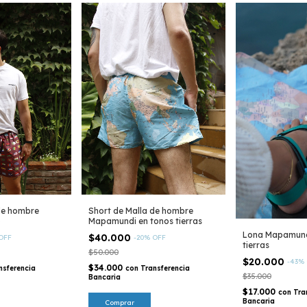
de hombre
Short de Malla de hombre
o
Mapamundi en tonos tierras
Lona Mapamund
$40.000
OFF
-
20
%
OFF
tierras
$50.000
$20.000
-
43
%
$34.000
nsferencia
con
Transferencia
$35.000
Bancaria
$17.000
con
Tra
Bancaria
Comprar