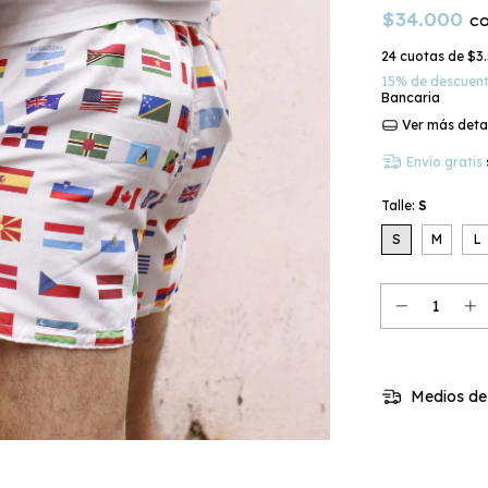
$34.000
c
24
cuotas de
$3.
15% de descuen
Bancaria
Ver más deta
Envío gratis
Talle:
S
S
M
L
Medios de