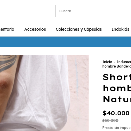
entaria
Accesorios
Colecciones y Cápsulas
Indokids
Inicio
.
Indumen
hombre Bandera
Short
homb
Natu
$40.000
$50.000
Precio sin impu