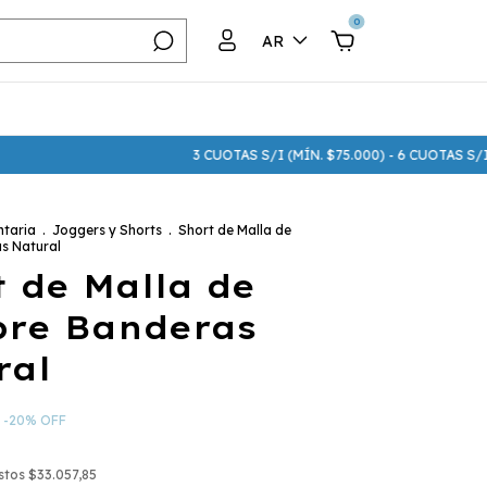
0
AR
3 CUOTAS S/I (MÍN. $75.000) - 6 CUOTAS S/I (MÍN. $
taria
.
Joggers y Shorts
.
Short de Malla de
s Natural
 de Malla de
re Banderas
ral
-
20
%
OFF
estos
$33.057,85