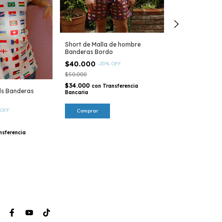
Short de Malla de hombre
Short de Malla
Banderas Bordo
Mapamundi en t
$40.000
$40.000
-
20
%
OFF
-
20
$50.000
$50.000
$34.000
$34.000
con
Transferencia
con
Tr
ds Banderas
Bancaria
Bancaria
OFF
Comprar
Comprar
nsferencia