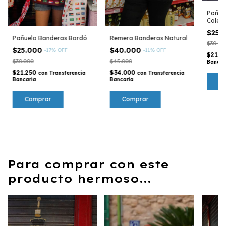
Pañuel
Colecc
$25.
Pañuelo Banderas Bordó
Remera Banderas Natural
$30.00
$25.000
$40.000
-
17
%
OFF
-
11
%
OFF
$21.2
$30.000
$45.000
Bancar
$21.250
$34.000
con
Transferencia
con
Transferencia
Bancaria
Bancaria
Comprar
Para comprar con este
producto hermoso...