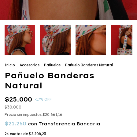
Inicio
.
Accesorios
.
Pañuelos
.
Pañuelo Banderas Natural
Pañuelo Banderas
Natural
$25.000
-
17
%
OFF
$30.000
Precio sin impuestos
$20.661,16
$21.250
con
Transferencia Bancaria
24
cuotas de
$2.208,23