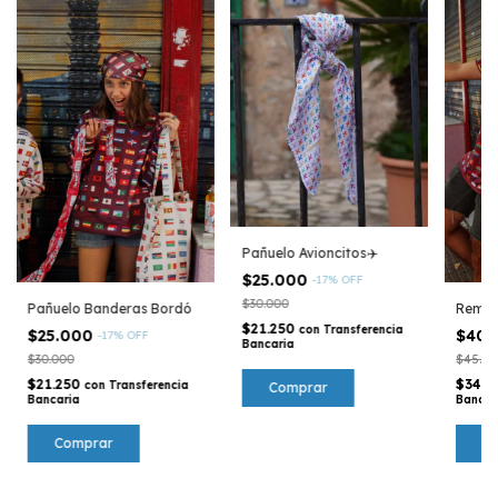
Pañuelo Avioncitos✈️
$25.000
-
17
%
OFF
$30.000
Pañuelo Banderas Bordó
Remer
$21.250
con
Transferencia
$25.000
$40.
-
17
%
OFF
Bancaria
$30.000
$45.00
$21.250
$34.
con
Transferencia
Bancaria
Bancar
C