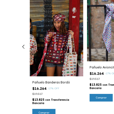
Pañuelo Avionci
$16.264
-
17
%
O
$19.517
as Natural
Pañuelo Banderas Bordó
$13.825
con
Tran
$16.264
Bancaria
FF
-
17
%
OFF
$19.517
$13.825
ferencia Bancaria
con
Transferencia
Bancaria