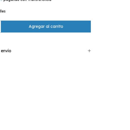
lles
 envío