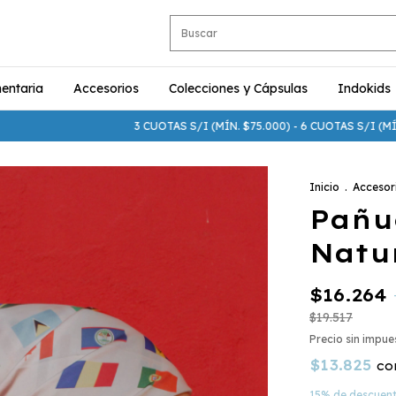
entaria
Accesorios
Colecciones y Cápsulas
Indokids
3 CUOTAS S/I (MÍN. $75.000) - 6 CUOTAS S/I (MÍN. $250.00
Inicio
.
Accesor
Pañu
Natu
$16.264
$19.517
Precio sin impu
$13.825
co
15% de descuen