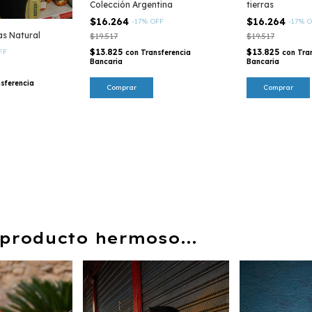
Colección Argentina
tierras
$16.264
$16.264
-
17
%
OFF
-
17
%
O
s Natural
$19.517
$19.517
$13.825
$13.825
FF
con
Transferencia
con
Tra
Bancaria
Bancaria
sferencia
producto hermoso...