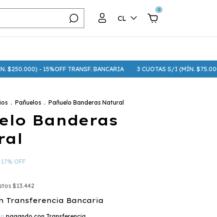
0
CL
0) - 15%OFF TRANSF. BANCARIA
3 CUOTAS S/I (MÍN. $75.000) - 6 CUOTA
ios
.
Pañuelos
.
Pañuelo Banderas Natural
elo Banderas
ral
-
17
%
OFF
estos
$13.442
n
Transferencia Bancaria
to
pagando con Transferencia