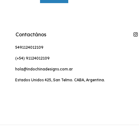
Contactános
5491124012109
(+54) 91124012109
hola@indochinadesigns.com.ar
Estados Unidos 425, San Telmo. CABA, Argentina.