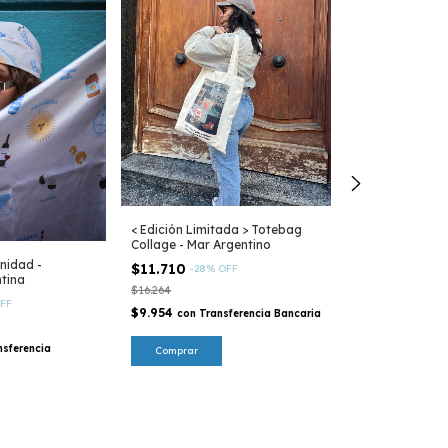
< Edición Limitada > Totebag
< Edición Limit
Collage - Mar Argentino
Ilustración - M
nidad -
$11.710
$11.710
-
28
%
OFF
-
28
%
tina
$16.264
$16.264
FF
$9.954
$9.954
con
Transferencia Bancaria
con
Tran
nsferencia