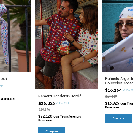
tos✈️
Pañuelo Argenti
Colección Argen
FF
$16.264
-
17
%
O
Remera Banderas Bordó
$19.517
sferencia
$26.023
$13.825
-
11
%
OFF
con
Tra
Bancaria
$29.276
$22.120
con
Transferencia
Bancaria
Comprar