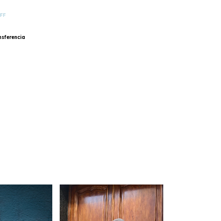
FF
nsferencia