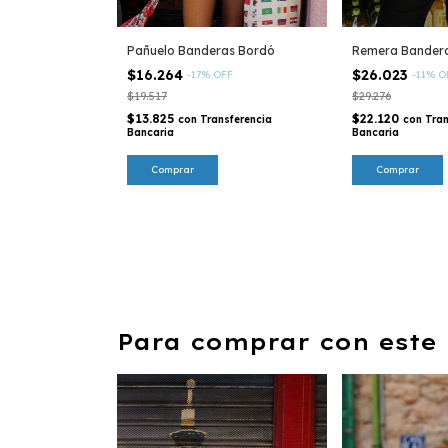
Pañuelo Banderas Bordó
Remera Bandera
$16.264
$26.023
-
17
%
OFF
-
11
%
O
$19.517
$29.276
$13.825
$22.120
con
Transferencia
con
Tran
Bancaria
Bancaria
Comprar
Para comprar con este 