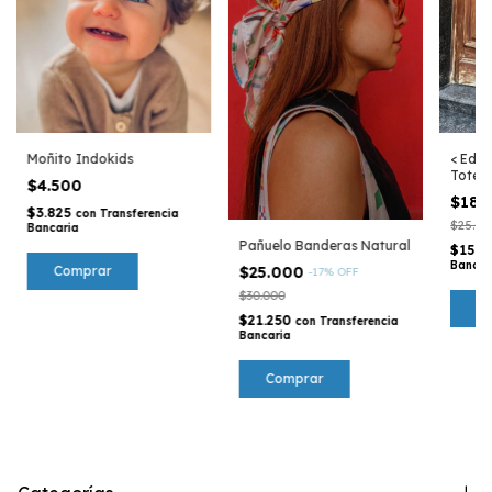
Moñito Indokids
< Edic
Toteba
$4.500
Argen
$18.
$3.825
con
Transferencia
$25.00
Bancaria
Pañuelo Banderas Natural
$15.3
Bancar
Comprar
$25.000
-
17
%
OFF
$30.000
$21.250
con
Transferencia
Bancaria