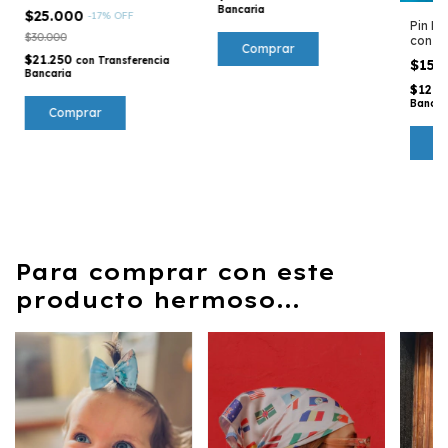
Bancaria
$25.000
-
17
%
OFF
Pin Ba
$30.000
con cr
Comprar
$21.250
con
Transferencia
$15.
Bancaria
$12.7
Bancar
Para comprar con este
producto hermoso...