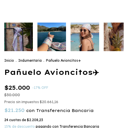
Inicio
.
Indumentaria
.
Pañuelo Avioncitos✈️
Pañuelo Avioncitos✈️
$25.000
-
17
%
OFF
$30.000
Precio sin impuestos
$20.661,16
$21.250
con
Transferencia Bancaria
24
cuotas de
$2.208,23
15% de descuento
pagando con Transferencia Bancaria