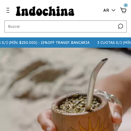
0
AR
/I (MÍN. $250.000) - 15%OFF TRANSF. BANCARIA
3 CUOTAS S/I (MÍN. $