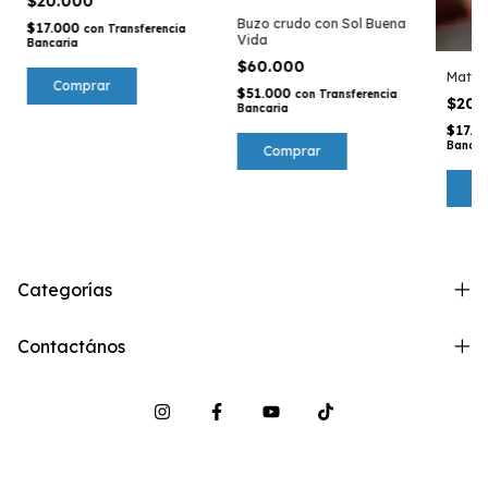
$20.000
Buzo crudo con Sol Buena
$17.000
con
Transferencia
Vida
Bancaria
$60.000
Mate 
$51.000
con
Transferencia
$20.
Bancaria
$17.0
Bancar
Comprar
Categorías
Contactános