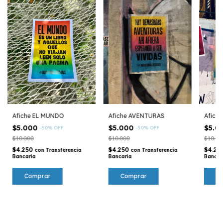
Afiche EL MUNDO
Afiche AVENTURAS
Afich
$5.000
$5.000
$5.0
-
50
%
OFF
-
50
%
OFF
$10.000
$10.000
$10.00
$4.250
$4.250
$4.25
con
Transferencia
con
Transferencia
Bancaria
Bancaria
Bancar