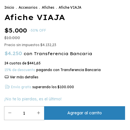
Inicio
.
Accesorios
.
Afiches
.
Afiche VIAJA
Afiche VIAJA
$5.000
-
50
%
OFF
$10.000
Precio sin impuestos
$4.132,23
$4.250
con
Transferencia Bancaria
24
cuotas de
$441,65
15% de descuento
pagando con Transferencia Bancaria
Ver más detalles
Envío gratis
superando los
$100.000
¡No te lo pierdas, es el último!