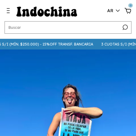
0
AR
/I (MÍN. $250.000) - 15%OFF TRANSF. BANCARIA
3 CUOTAS S/I (MÍN. $