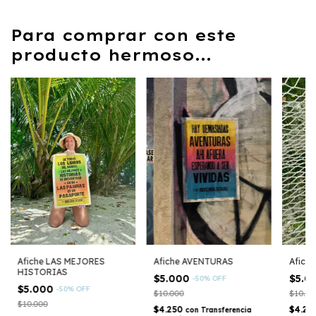
Para comprar con este
producto hermoso...
Afiche LAS MEJORES
Afiche AVENTURAS
Afich
HISTORIAS
$5.000
$5.0
-
50
%
OFF
$5.000
-
50
%
OFF
$10.000
$10.00
$10.000
$4.250
$4.25
con
Transferencia