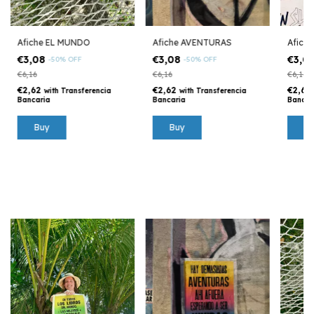
Afiche EL MUNDO
Afiche AVENTURAS
Afich
€3,08
€3,08
€3,0
-
50
%
OFF
-
50
%
OFF
€6,16
€6,16
€6,16
€2,62
€2,62
€2,62
with
Transferencia
with
Transferencia
Bancaria
Bancaria
Bancar