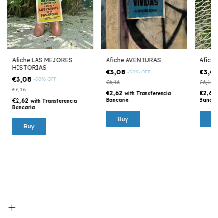
Afiche LAS MEJORES
Afiche AVENTURAS
Afich
HISTORIAS
€3,08
€3,0
-
50
%
OFF
€3,08
-
50
%
OFF
€6,16
€6,16
€6,16
€2,62
€2,62
with
Transferencia
€2,62
Bancaria
Bancar
with
Transferencia
Bancaria