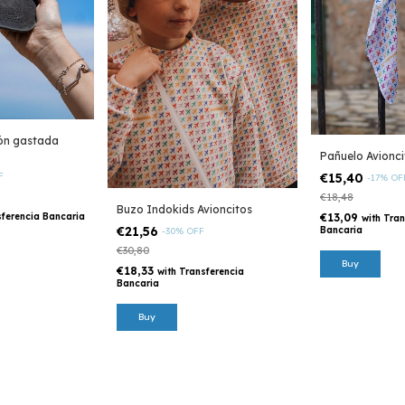
ón gastada
Pañuelo Avionci
€15,40
F
-
17
%
OF
€18,48
Buzo Indokids Avioncitos
€13,09
ferencia Bancaria
with
Tran
€21,56
Bancaria
-
30
%
OFF
€30,80
€18,33
with
Transferencia
Bancaria
Buy