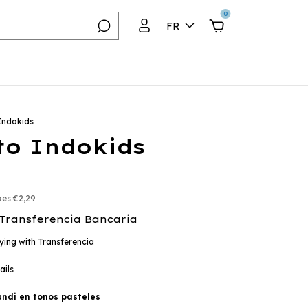
0
FR
Indokids
to Indokids
axes
€2,29
Transferencia Bancaria
ing with Transferencia
ails
di en tonos pasteles