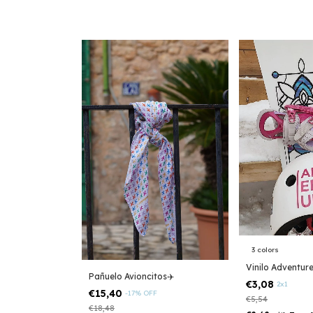
3 colors
Vinilo Adventur
Pañuelo Avioncitos✈️
€3,08
2x1
€15,40
-
17
%
OFF
€5,54
€18,48