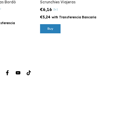
as Bordó
Scrunchies Viajeras
€6,16
F
2x1
€5,24
with
Transferencia Bancaria
sferencia
Buy