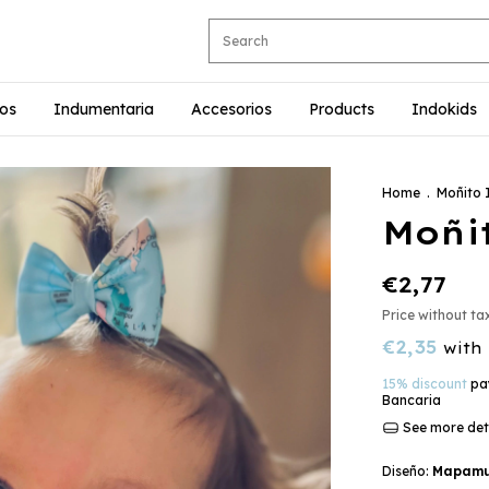
ios
Indumentaria
Accesorios
Products
Indokids
Home
.
Moñito 
Moñi
€2,77
Price without t
€2,35
with
15% discount
pay
Bancaria
See more det
Diseño:
Mapamun