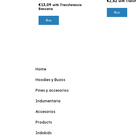
€2,62
with
Transf
€13,09
with
Transferencia
Bancaria
Buy
Home
Hoodies y Buzos
Pines y accesorios
Indumentaria
Accesorios
Products
Indokids