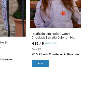
< Edición Limitada > Gorra
Indokids Estrella Culona - Mar
Argentino
tos✈️
€18,48
-
14
%
OFF
F
€21,56
€15,71
with
Transferencia Bancaria
sferencia