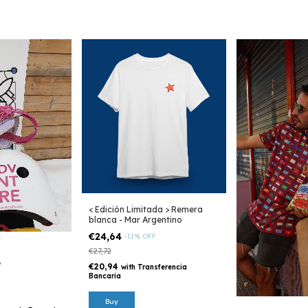
< Edición Limitada > Remera
blanca - Mar Argentino
€24,64
-
11
%
OFF
€27,72
e
€20,94
with
Transferencia
Bancaria
Buy