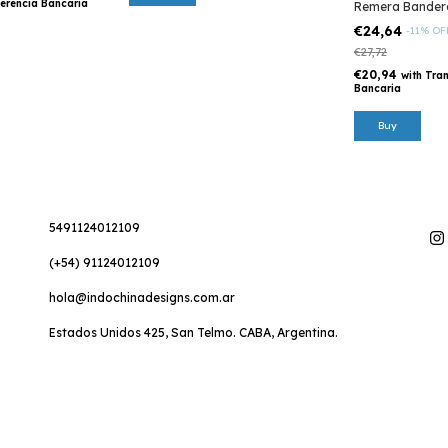
erencia Bancaria
Remera Bander
€24,64
-
11
%
OF
€27,72
€20,94
with
Tran
Bancaria
Buy
5491124012109
(+54) 91124012109
hola@indochinadesigns.com.ar
Estados Unidos 425, San Telmo. CABA, Argentina.