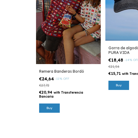
Gorra de algod
PURA VIDA
€18,48
-
14
%
OF
€21,56
Remera Banderas Bordó
€15,71
with
Trans
€24,64
-
11
%
OFF
€27,72
€20,94
with
Transferencia
Bancaria
Buy