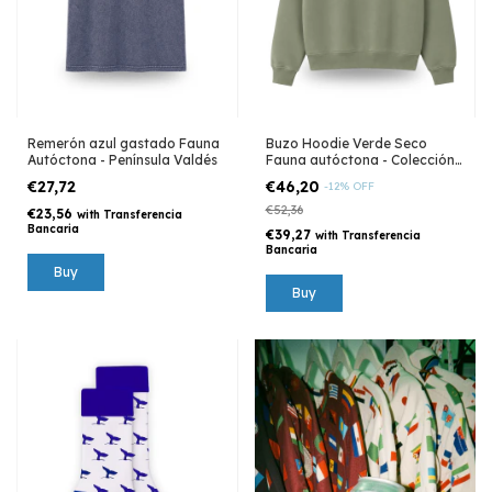
Remerón azul gastado Fauna
Buzo Hoodie Verde Seco
Autóctona - Península Valdés
Fauna autóctona - Colección
Península Valdés
€27,72
€46,20
-
12
%
OFF
€52,36
€23,56
with
Transferencia
Bancaria
€39,27
with
Transferencia
Bancaria
Buy