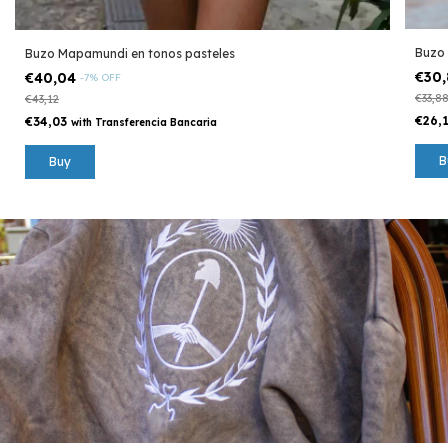
Buzo 
Buzo Mapamundi en tonos pasteles
€30
€40,04
-
7
%
OFF
€33,8
€43,12
€26,
€34,03
with
Transferencia Bancaria
B
Buy