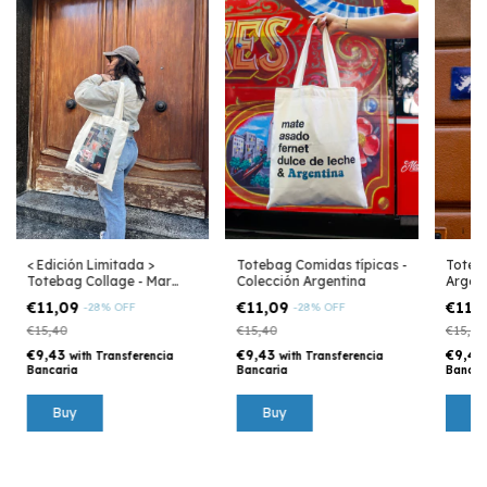
< Edición Limitada >
Totebag Comidas típicas -
Toteb
Totebag Collage - Mar
Colección Argentina
Argen
Argentino
€11,09
€11,09
€11,
-
28
%
OFF
-
28
%
OFF
€15,40
€15,40
€15,40
€9,43
€9,43
€9,4
with
Transferencia
with
Transferencia
Bancaria
Bancaria
Bancar