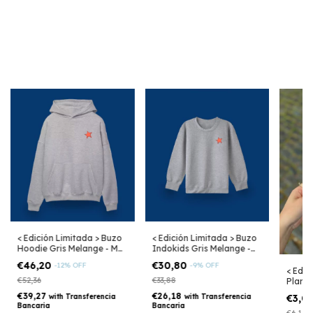
< Edición Limitada > Buzo
< Edición Limitada > Buzo
Hoodie Gris Melange - Mar
Indokids Gris Melange -
Argentino
Mar Argentino
€46,20
€30,80
-
12
%
OFF
-
9
%
OFF
< Edic
€52,36
€33,88
Planch
Argen
€39,27
€26,18
with
Transferencia
with
Transferencia
€3,0
Bancaria
Bancaria
€6,16