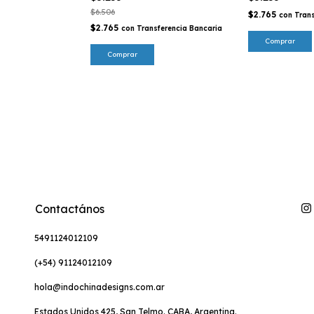
$6.506
$2.765
con
Trans
$2.765
con
Transferencia Bancaria
Contactános
5491124012109
(+54) 91124012109
hola@indochinadesigns.com.ar
Estados Unidos 425, San Telmo. CABA, Argentina.