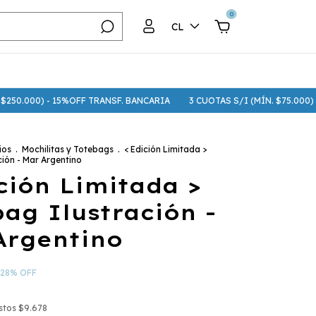
0
CL
 - 15%OFF TRANSF. BANCARIA
3 CUOTAS S/I (MÍN. $75.000) - 6 CUOTAS
ios
.
Mochilitas y Totebags
.
< Edición Limitada >
ión - Mar Argentino
ción Limitada >
ag Ilustración -
Argentino
28
%
OFF
estos
$9.678