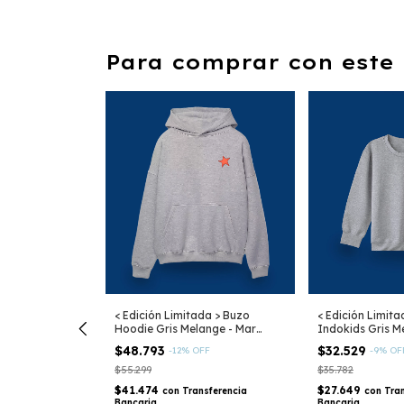
Para comprar con este 
< Edición Limitada > Buzo
< Edición Limita
Hoodie Gris Melange - Mar
Indokids Gris M
Argentino
Argentino
$48.793
$32.529
-
12
%
OFF
-
9
%
OF
da > Totebag
$55.299
$35.782
gentino
$41.474
$27.649
con
Transferencia
con
Tra
FF
Bancaria
Bancaria