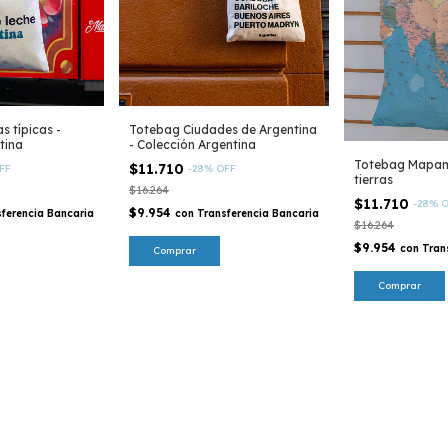
 típicas -
Totebag Ciudades de Argentina
tina
- Colección Argentina
Totebag Mapam
$11.710
FF
-
28
%
OFF
tierras
$16.264
$11.710
-
28
%
O
$9.954
ferencia Bancaria
con
Transferencia Bancaria
$16.264
$9.954
con
Tran