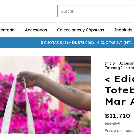
entaria
Accesorios
Colecciones y Cápsulas
Indokids
3 CUOTAS S/I (MÍN. $75.000) - 6 CUOTAS S/I (MÍN. $250.000)
Inicio
.
Accesor
Totebag Ilustrac
< Edi
Toteb
Mar 
$11.710
-
$16.264
Precio sin impu