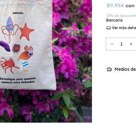
$9.954
con
15% de descuen
Bancaria
Ver más deta
Medios de