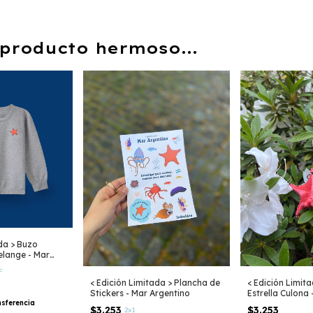
producto hermoso...
da > Buzo
elange - Mar
F
< Edición Limitada > Plancha de
< Edición Limit
Stickers - Mar Argentino
Estrella Culona
nsferencia
$3.253
$3.253
2x1