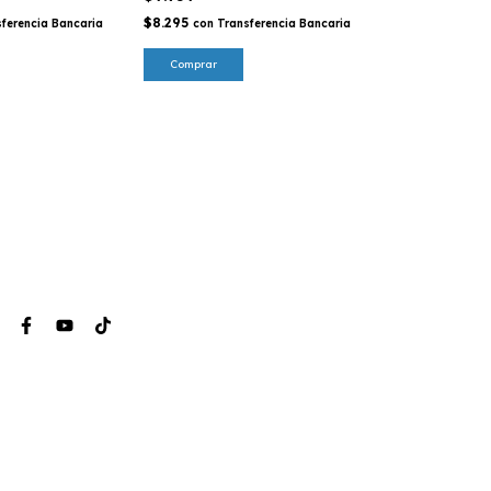
$8.295
ferencia Bancaria
con
Transferencia Bancaria
< Edición Limi
Indokids blanc
Argentino
$19.517
-
14
%
$22.770
$16.590
con
Tra
Bancaria
Comprar