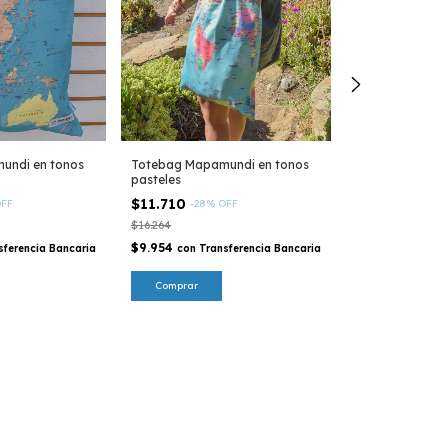
Gorra azul cla
de mayo - Cole
undi en tonos
Totebag Mapamundi en tonos
$19.517
-
14
%
pasteles
$22.770
$11.710
FF
-
28
%
OFF
$16.590
con
Tra
$16.264
Bancaria
$9.954
sferencia Bancaria
con
Transferencia Bancaria