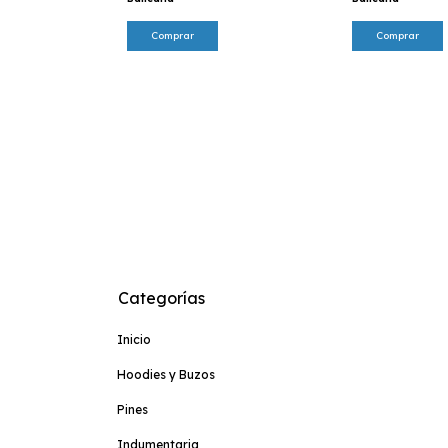
Comprar
Comprar
ferencia Bancaria
Categorías
Inicio
Hoodies y Buzos
Pines
Indumentaria