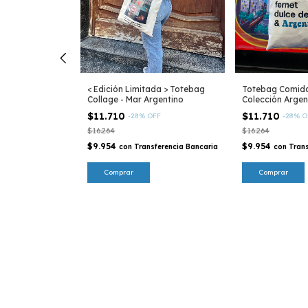
< Edición Limitada > Totebag
Totebag Comidas
Collage - Mar Argentino
Colección Argen
$11.710
$11.710
-
28
%
OFF
-
28
%
O
$16.264
$16.264
$9.954
$9.954
con
Transferencia Bancaria
con
Trans
 de Buenos
FF
ferencia Bancaria