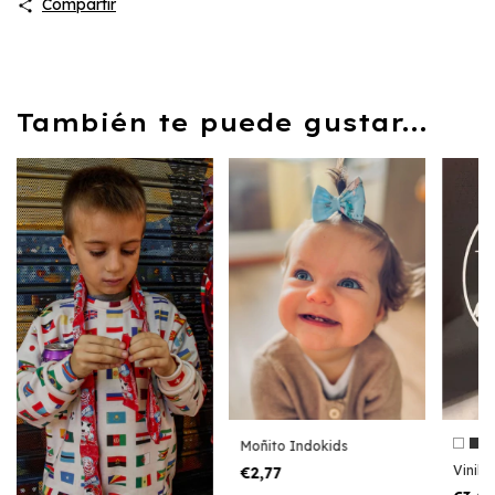
Compartir
También te puede gustar...
Moñito Indokids
Vinilo
€2,77