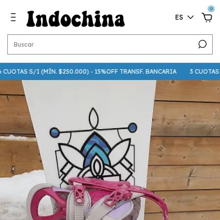
0
ES
CUOTAS S/I (MÍN. $250.000) - 15%OFF TRANSF. BANCARIA
3 CUOTAS S/I