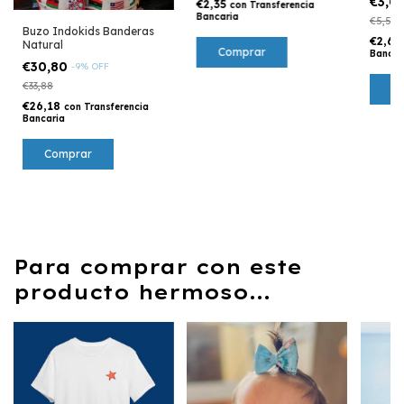
€3,0
€2,35
con
Transferencia
Bancaria
€5,54
Buzo Indokids Banderas
€2,62
Natural
Comprar
Bancar
€30,80
-
9
%
OFF
€33,88
C
€26,18
con
Transferencia
Bancaria
Comprar
Para comprar con este
producto hermoso...