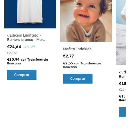
< Edición Limitada >
Remera blanca - Mar
Argentino
€24,64
-
11
%
OFF
Moñito Indokids
€27,72
€2,77
€20,94
con
Transferencia
€2,35
Bancaria
con
Transferencia
Bancaria
< Edic
Comprar
Remer
Comprar
Mar A
€18,
€21,56
€15,7
Bancar
C