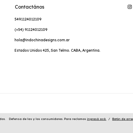
Contactános
5491124012109
(+54) 91124012109
hola@indochinadesigns.com.ar
Estados Unidos 425, San Telmo. CABA, Argentina.
dos.
Defensa de las y los consumidores. Para reclamos
ingresá acá.
/
Botón de arre