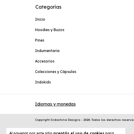
Categorías
Inicio
Hoodies y Buzos
Pines
Indumentaria
Accesorios
Colecciones y Cápsulas
Indokids
Idiomas y monedas
Copyright Indochina Designs - 2026. Todos los derechos reserva
Al navegar por este sitio
aceptás el uso de cookies
para