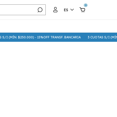
0
ES
 S/I (MÍN. $250.000) - 15%OFF TRANSF. BANCARIA
3 CUOTAS S/I (MÍN.