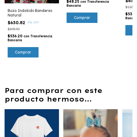
$63.
$48.25
con
Transferencia
Bancaria
$113.5
Buzo Indokids Banderas
$53.6
Natural
Comprar
Bancar
$630.82
-
9
%
OFF
$693.90
C
$536.20
con
Transferencia
Bancaria
Comprar
Para comprar con este
producto hermoso...