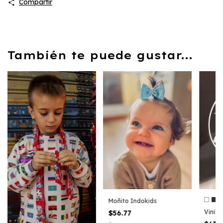
Compartir
También te puede gustar...
Moñito Indokids
Vinilo
$56.77