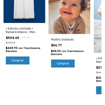
< Edición Limitada >
Remera blanca - Mar
Argentino
$504.65
-
11
%
OFF
Moñito Indokids
$567.74
$56.77
$428.95
con
Transferencia
$48.25
Bancaria
con
Transferencia
Bancaria
< Edic
Comprar
Remer
Comprar
Mar A
$378
$441.5
$321.
Bancar
C