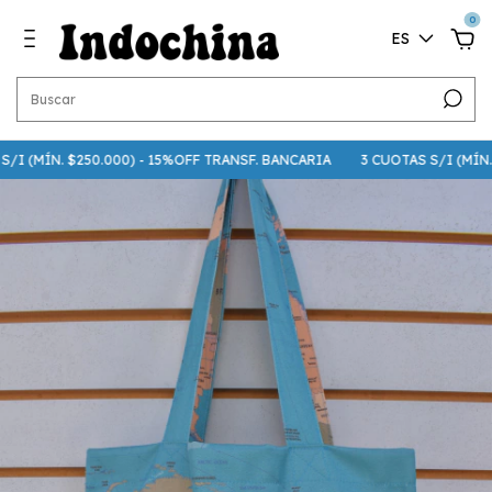
0
ES
I (MÍN. $250.000) - 15%OFF TRANSF. BANCARIA
3 CUOTAS S/I (MÍN. $7