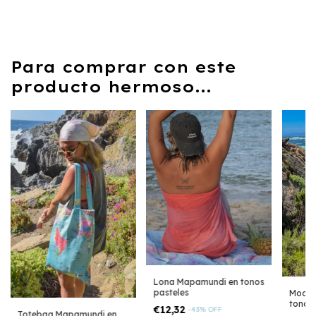
Para comprar con este
producto hermoso...
Lona Mapamundi en tonos
pasteles
Mochi
tonos 
€12,32
-
43
%
OFF
Totebag Mapamundi en