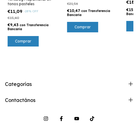
€18,
tonos pasteles
€21,56
€15,7
€10,47
€11,09
con
Transferencia
-
28
%
OFF
Bancar
Bancaria
€15,40
€9,43
con
Transferencia
Bancaria
Categorías
Contactános