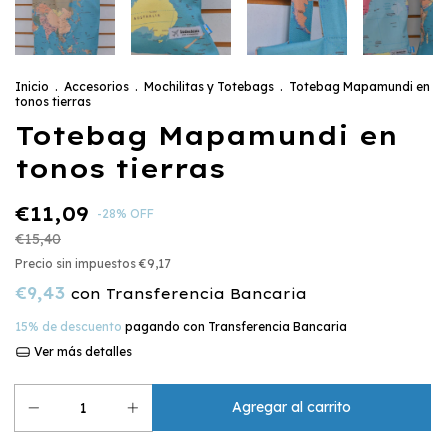
Inicio
.
Accesorios
.
Mochilitas y Totebags
.
Totebag Mapamundi en
tonos tierras
Totebag Mapamundi en
tonos tierras
€11,09
-
28
%
OFF
€15,40
Precio sin impuestos
€9,17
€9,43
con
Transferencia Bancaria
15% de descuento
pagando con Transferencia Bancaria
Ver más detalles