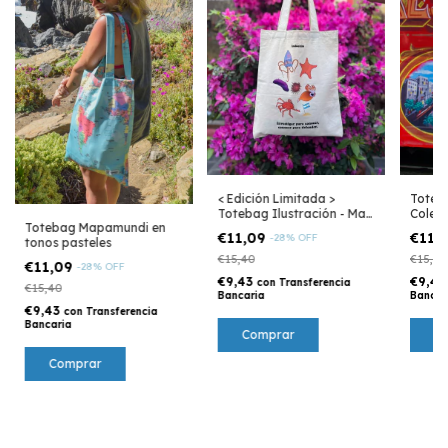
< Edición Limitada >
Toteba
Totebag Ilustración - Mar
Colecc
Totebag Mapamundi en
Argentino
€11,09
€11,
-
28
%
OFF
tonos pasteles
€15,40
€15,40
€11,09
-
28
%
OFF
€9,43
€9,4
con
Transferencia
€15,40
Bancaria
Bancar
€9,43
con
Transferencia
Bancaria