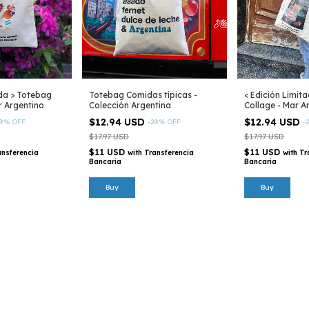
ada > Totebag
Totebag Comidas típicas -
< Edición Limit
r Argentino
Colección Argentina
Collage - Mar A
$12.94 USD
$12.94 USD
8
%
OFF
-
28
%
OFF
-
$17.97 USD
$17.97 USD
$11 USD
$11 USD
ansferencia
with
Transferencia
with
Tr
Bancaria
Bancaria