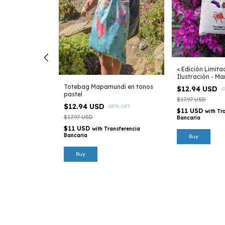
 de Argentina
< Edición Limit
Ilustración - Ma
8
%
OFF
Totebag Mapamundi en tonos
$12.94 USD
-
2
pastel
$17.97 USD
nsferencia
$12.94 USD
-
28
%
OFF
$11 USD
with
Tr
$17.97 USD
Bancaria
$11 USD
with
Transferencia
Bancaria