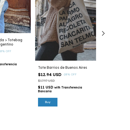
ada > Totebag
Totebag Barrio
rgentino
$12.94 USD
-
28
%
OFF
$17.97 USD
$11 USD
with
Tr
Bancaria
ansferencia
Tote Barrios de Buenos Aires
$12.94 USD
-
28
%
OFF
$17.97 USD
$11 USD
with
Transferencia
Bancaria