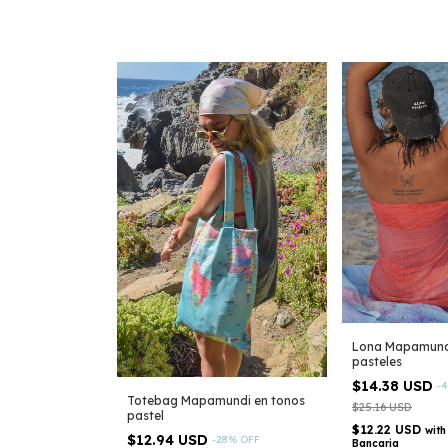
Lona Mapamundi
pasteles
$14.38 USD
-
4
Totebag Mapamundi en tonos
$25.16 USD
pastel
$12.22 USD
with
$12.94 USD
-
28
%
OFF
Bancaria