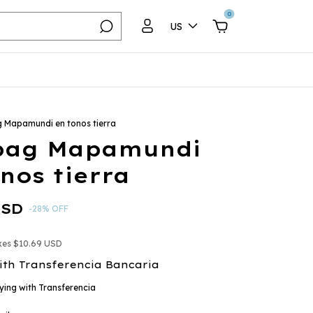
0
US
 Mapamundi en tonos tierra
bag Mapamundi
nos tierra
USD
-
28
%
OFF
axes
$10.69 USD
ith
Transferencia Bancaria
ing with Transferencia