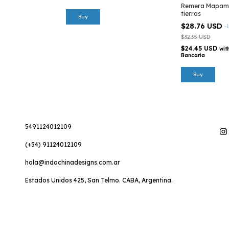
Remera Mapamu
tierras
$28.76 USD
-
1
$32.35 USD
$24.45 USD
wit
Bancaria
Buy
5491124012109
(+54) 91124012109
hola@indochinadesigns.com.ar
Estados Unidos 425, San Telmo. CABA, Argentina.