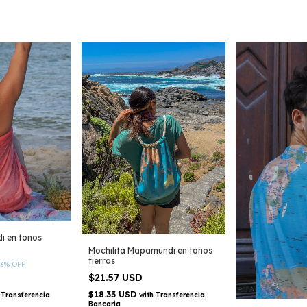
 en tonos
Mochilita Mapamundi en tonos
tierras
3
%
OFF
$21.57 USD
$18.33 USD
with
Transferencia
Transferencia
Bancaria