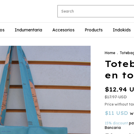
ios
Indumentaria
Accesorios
Products
Indokids
Home
.
Totebag
Tote
en to
$12.94 
$17.97 USD
Price without t
$11 USD
w
15% discount
pay
Bancaria