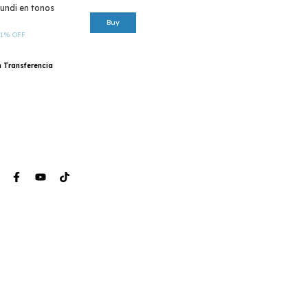
ndi en tonos
1
%
OFF
h
Transferencia