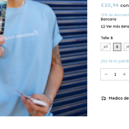
€20,94
con
15% de descuen
Bancaria
Ver más deta
Talle:
S
XS
S
¡No te lo pierd
Medios de