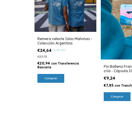
Remera celeste Islas Malvinas -
Colección Argentina
€24,64
-
11
%
OFF
€27,72
€20,94
con
Transferencia
Pin Ballena Fran
Bancaria
cría - Cápsula I
€9,24
Comprar
€7,85
con
Transf