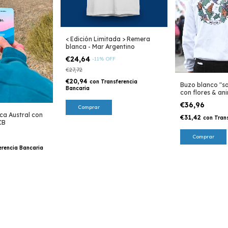
< Edición Limitada > Remera
blanca - Mar Argentino
€24,64
-
11
%
OFF
€27,72
€20,94
con
Transferencia
Buzo blanco "sa
Bancaria
con flores & ani
eco
€36,96
Comprar
ca Austral con
€31,42
con
Tran
CB
Comprar
erencia Bancaria