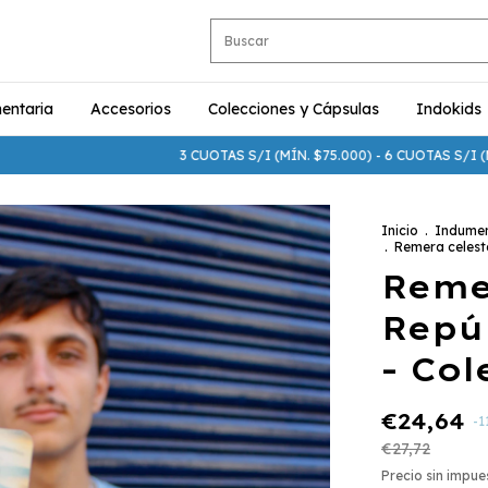
entaria
Accesorios
Colecciones y Cápsulas
Indokids
3 CUOTAS S/I (MÍN. $75.000) - 6 CUOTAS S/I (MÍN. $250
Inicio
.
Indumen
.
Remera celeste
Reme
Repú
- Col
€24,64
-
1
€27,72
Precio sin impu