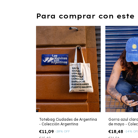
Para comprar con este 
Totebag Ciudades de Argentina
Gorra azul clar
- Colección Argentina
de mayo - Colec
€11,09
€18,48
-
28
%
OFF
-
14
%
OF
€15,40
€21,56