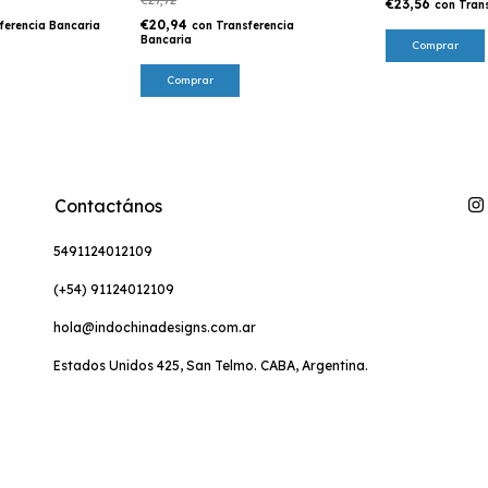
€23,56
con
Tran
€20,94
ferencia Bancaria
con
Transferencia
Bancaria
Comprar
Contactános
5491124012109
(+54) 91124012109
hola@indochinadesigns.com.ar
Estados Unidos 425, San Telmo. CABA, Argentina.