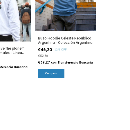
Buzo Hoodie Celeste República
Argentina - Colección Argentina
ve the planet"
€46,20
-
12
%
OFF
males - Línea
€52,36
€39,27
con
Transferencia Bancaria
sferencia Bancaria
Comprar