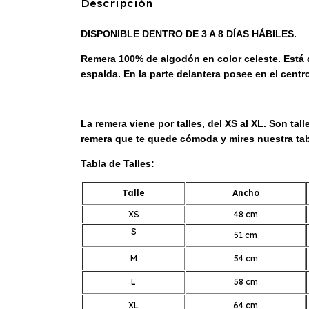
Descripción
DISPONIBLE DENTRO DE 3 A 8 DÍAS HÁBILES.
Remera 100% de algodón en color celeste. Está
espalda. En la
parte delantera posee en el centro
La remera viene
por talles, del XS al XL. Son t
remera que te quede cómoda y mires nuestra tabl
Tabla de Talles:
Talle
Ancho
XS
48 cm
S
51 cm
M
54 cm
L
58 cm
XL
64 cm