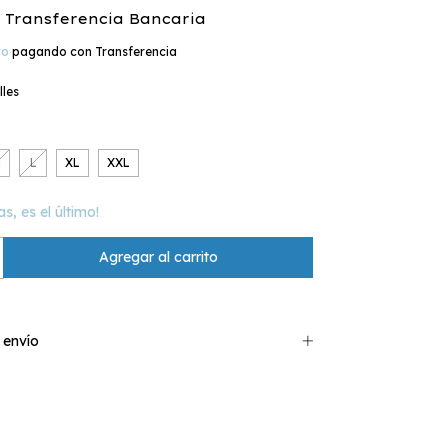
Transferencia Bancaria
to
pagando con Transferencia
lles
M
L
XL
XXL
as, es el último!
 envío