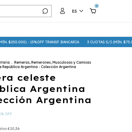
0
ES
.000) - 15%OFF TRANSF. BANCARIA
3 CUOTAS S/I (MÍN. $75.000) - 6 C
taria
.
Remeras, Remerones, Musculosas y Camisas
 República Argentina - Colección Argentina
ra celeste
blica Argentina
ección Argentina
1
%
OFF
estos
€20,36