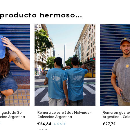
producto hermoso...
o gastada Sol
Remera celeste Islas Malvinas -
Remerón gasta
ción Argentina
Colección Argentina
Argentina - Col
€24,64
€27,72
F
-
11
%
OFF
€27,72