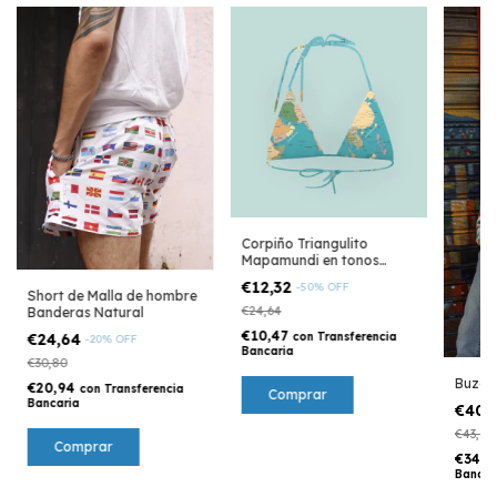
Corpiño Triangulito
Mapamundi en tonos
tierras
€12,32
-
50
%
OFF
Short de Malla de hombre
€24,64
Banderas Natural
€10,47
con
Transferencia
€24,64
-
20
%
OFF
Bancaria
€30,80
Buzo 
€20,94
con
Transferencia
Comprar
Bancaria
€40,
€43,12
Comprar
€34,
Bancar