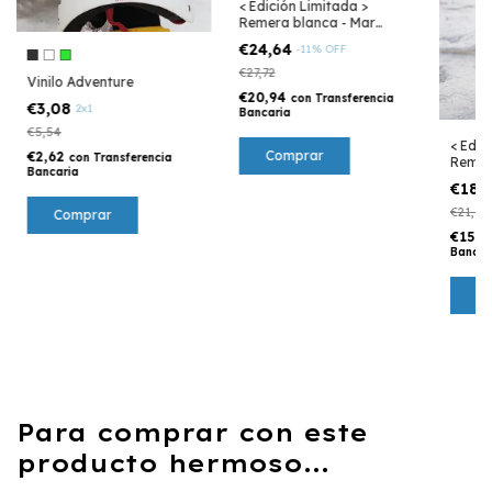
< Edición Limitada >
Remera blanca - Mar
Argentino
€24,64
-
11
%
OFF
€27,72
Vinilo Adventure
€20,94
con
Transferencia
€3,08
2x1
Bancaria
€5,54
< Edic
Comprar
€2,62
con
Transferencia
Remer
Bancaria
Mar A
€18,
€21,56
Comprar
€15,7
Bancar
C
Para comprar con este
producto hermoso...