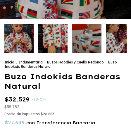
Inicio
.
Indumentaria
.
Buzos Hoodies y Cuello Redondo
.
Buzo
Indokids Banderas Natural
Buzo Indokids Banderas
Natural
$32.529
-
9
%
OFF
$35.782
Precio sin impuestos
$26.883
$27.649
con
Transferencia Bancaria