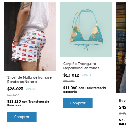
Corpiño Triangulito
Mapamundi en tonos
tierras
$13.012
-
50
%
OFF
Short de Malla de hombre
$26.023
Banderas Natural
$11.060
con
Transferencia
$26.023
-
20
%
OFF
Bancaria
$32.529
Buzo 
$22.120
con
Transferencia
Comprar
Bancaria
$42.
$45.54
Comprar
$35.9
Bancar