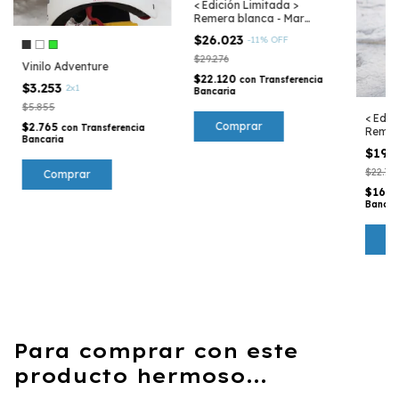
< Edición Limitada >
Remera blanca - Mar
Argentino
$26.023
-
11
%
OFF
$29.276
Vinilo Adventure
$22.120
con
Transferencia
$3.253
2x1
Bancaria
$5.855
< Edic
Comprar
$2.765
con
Transferencia
Remer
Bancaria
Mar A
$19.
$22.77
Comprar
$16.5
Bancar
C
Para comprar con este
producto hermoso...