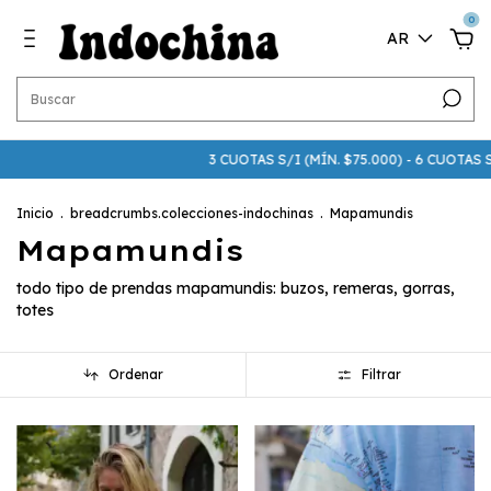
0
AR
3 CUOTAS S/I (MÍN. $75.000) - 6 CUOTAS S/I (MÍN. 
Inicio
.
breadcrumbs.colecciones-indochinas
.
Mapamundis
Mapamundis
todo tipo de prendas mapamundis: buzos, remeras, gorras,
totes
Ordenar
Filtrar