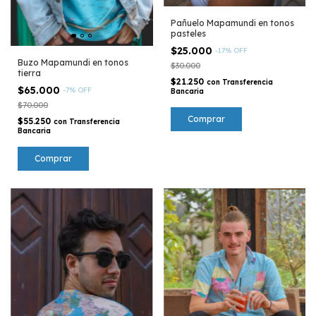
Pañuelo Mapamundi en tonos
pasteles
$25.000
-
17
%
OFF
Buzo Mapamundi en tonos
$30.000
tierra
$21.250
con
Transferencia
$65.000
-
7
%
OFF
Bancaria
$70.000
$55.250
con
Transferencia
Bancaria
Comprar