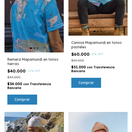
Camisa Mapamundi en tonos
pasteles
$60.000
-
8
%
OFF
Remera Mapamundi en tonos
$65.000
tierras
$51.000
con
Transferencia
$40.000
-
11
%
OFF
Bancaria
$45.000
Comprar
$34.000
con
Transferencia
Bancaria
Comprar