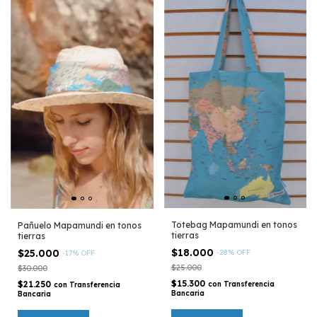
Totebag Mapamundi en tonos
Pañuelo Mapamundi en tonos
tierras
tierras
$18.000
$25.000
-
28
%
OFF
-
17
%
OFF
$25.000
$30.000
$15.300
$21.250
con
Transferencia
con
Transferencia
Bancaria
Bancaria