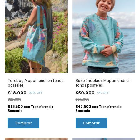
Totebag Mapamundi en tonos
Buzo Indokids Mapamundi en
pasteles
tonos pasteles
$18.000
$50.000
-
28
%
OFF
-
9
%
OFF
$25.000
$55.000
$15.300
$42.500
con
Transferencia
con
Transferencia
Bancaria
Bancaria
Comprar