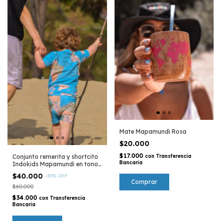
Mate Mapamundi Rosa
$20.000
$17.000
Conjunto remerita y shortcito
con
Transferencia
Bancaria
Indokids Mapamundi en tonos
tierras
$40.000
-
33
%
OFF
$60.000
$34.000
con
Transferencia
Bancaria