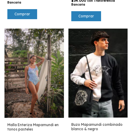
$34.000
con
Transferencia
Bancaria
Bancaria
Comprar
Comprar
Buzo Mapamundi combinado
Malla Enteriza Mapamundi en
blanco & negro
tonos pasteles