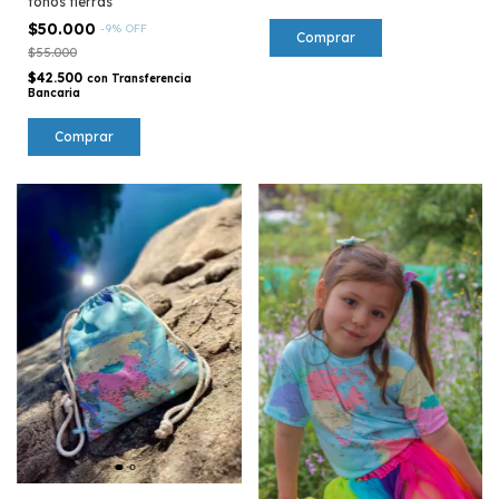
tonos tierras
$50.000
-
9
%
OFF
Comprar
$55.000
$42.500
con
Transferencia
Bancaria
Comprar