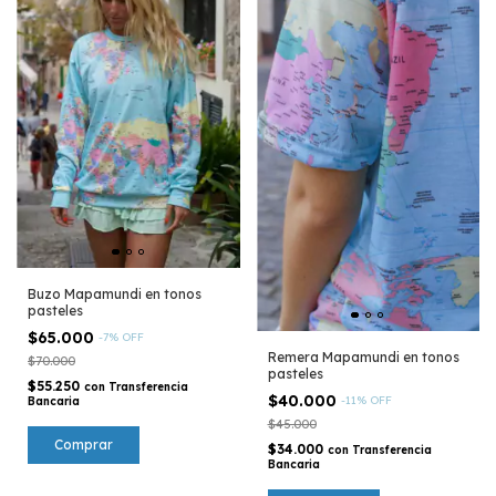
Buzo Mapamundi en tonos
pasteles
$65.000
-
7
%
OFF
Remera Mapamundi en tonos
$70.000
pasteles
$55.250
con
Transferencia
$40.000
-
11
%
OFF
Bancaria
$45.000
Comprar
$34.000
con
Transferencia
Bancaria