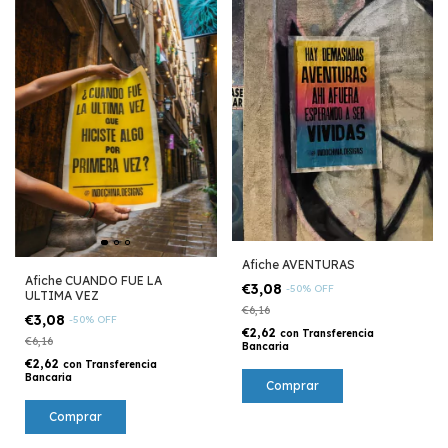
Afiche AVENTURAS
Afiche CUANDO FUE LA
€3,08
-
50
%
OFF
ULTIMA VEZ
€6,16
€3,08
-
50
%
OFF
€2,62
con
Transferencia
€6,16
Bancaria
€2,62
con
Transferencia
Bancaria