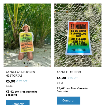
Afiche LAS MEJORES
Afiche EL MUNDO
HISTORIAS
€3,08
-
50
%
OFF
€3,08
-
50
%
OFF
€6,16
€6,16
€2,62
con
Transferencia
€2,62
Bancaria
con
Transferencia
Bancaria