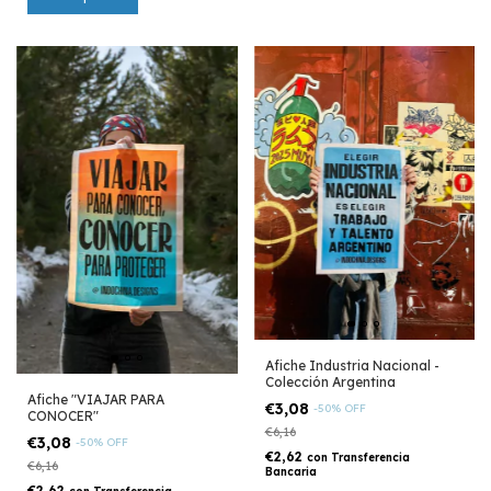
Afiche Industria Nacional -
Colección Argentina
Afiche "VIAJAR PARA
€3,08
-
50
%
OFF
CONOCER"
€6,16
€3,08
-
50
%
OFF
€2,62
con
Transferencia
€6,16
Bancaria
€2,62