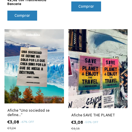
con
Transferencia
Bancaria
Afiche "Una sociedad se
define..."
Afiche SAVE THE PLANET
€3,08
€3,08
-
67
%
OFF
-
50
%
OFF
€9,24
€6,16