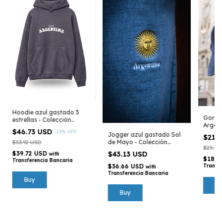
Hoodie azul gastado 3
Gorra
estrellas - Colección
Argen
Argentina
$46.73 USD
-
13
%
OFF
Jogger azul gastado Sol
$21.
de Mayo - Colección
$53.92 USD
$25.16
Argentina
$43.13 USD
$39.72 USD
with
$18.3
Transferencia Bancaria
$36.66 USD
Transf
with
Transferencia Bancaria
Buy
Buy