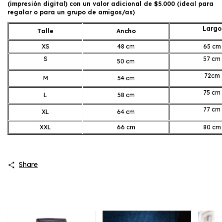
(impresión digital) con un valor adicional de $5.000 (ideal para
regalar o para un grupo de amigos/as)
Largo
Talle
Ancho
XS
48 cm
65 cm
S
57 cm
50 cm
72cm
M
54 cm
75 cm
L
58 cm
77 cm
XL
64 cm
XXL
66 cm
80 cm
Share