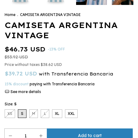
Home
.
CAMISETA ARGENTINA VINTAGE
CAMISETA ARGENTINA
VINTAGE
$46.73 USD
-
13
%
OFF
$53.92 USD
Price without taxes
$38.62 USD
$39.72 USD
with
Transferencia Bancaria
15% discount
paying with Transferencia Bancaria
See more details
Size:
S
XS
S
M
L
XL
XXL