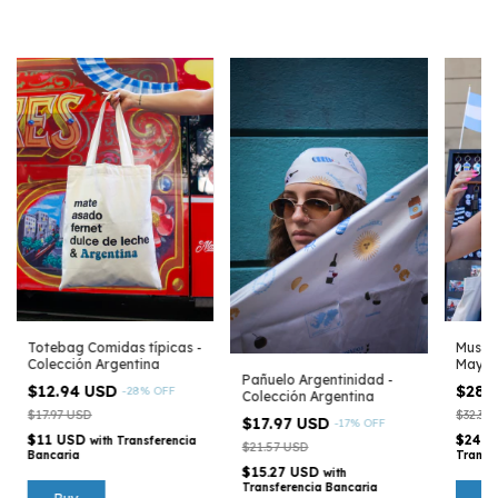
Totebag Comidas típicas -
Muscul
Colección Argentina
Mayo 
Pañuelo Argentinidad -
Argen
$12.94 USD
$28.
-
28
%
OFF
Colección Argentina
$17.97 USD
$32.35
$17.97 USD
-
17
%
OFF
$11 USD
$24.4
with
Transferencia
$21.57 USD
Bancaria
Transf
$15.27 USD
with
Transferencia Bancaria